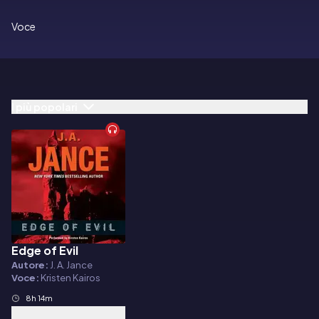
Voce
I più popolari
Edge of Evil
Audiolibro
Autore:
J. A. Jance
Voce:
Kristen Kairos
8h 14m