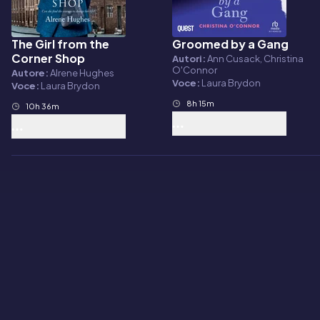
The Girl from the
Groomed by a Gang
Audiolibro
Audiolibro
Corner Shop
Autori:
Ann Cusack, Christina
O'Connor
Autore:
Alrene Hughes
Voce:
Laura Brydon
Voce:
Laura Brydon
8h 15m
10h 36m