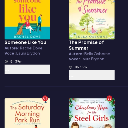
Someone Like You
The Promise of
Audiolibro
Audiolibro
Summer
Autore:
Rachel Dove
Voce:
Laura Brydon
Autore:
Bella Osborne
Voce:
Laura Brydon
8h 39m
11h 38m