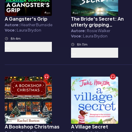
A Gangster's Grip
The Bride's Secret: An
Audiolibro
Audiolibro
utterly gripping
Autore:
Heather Burnside
psychological thriller
Voce:
Laura Brydon
Autore:
Rosie Walker
with a heart-pounding
Voce:
Laura Brydon
8h 4m
twist
8h 11m
A Bookshop Christmas
A Village Secret
Audiolibro
Audiolibro