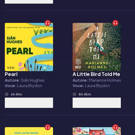
Pearl
A Little Bird Told Me
Audiolibro
Audiolibro
Autore:
Siân Hughes
Autore:
Marianne Holmes
Voce:
Laura Brydon
Voce:
Laura Brydon
6h 41m
8h 45m