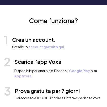
Come funziona?
1
Crea un account.
Crea il tuo
account gratuito qui.
2
Scarica l'app Voxa
Disponibile per Android e iPhone su
Google Play
o su
App Store
.
3
Prova gratuita per 7 giorni
Hai accesso a 100.000 titoli e all'intera esperienza Voxa.