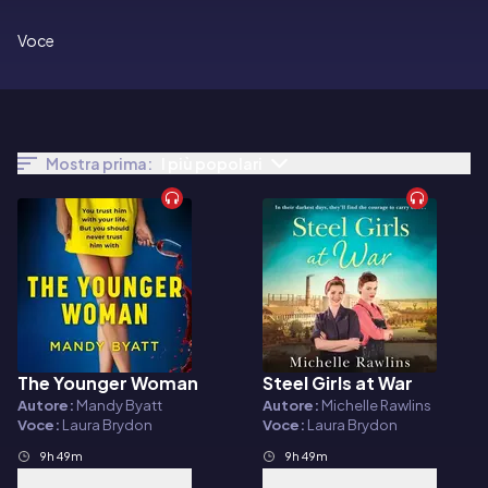
Voce
Mostra prima:
I più popolari
The Younger Woman
Steel Girls at War
Audiolibro
Audiolibro
Autore:
Mandy Byatt
Autore:
Michelle Rawlins
Voce:
Laura Brydon
Voce:
Laura Brydon
9h 49m
9h 49m