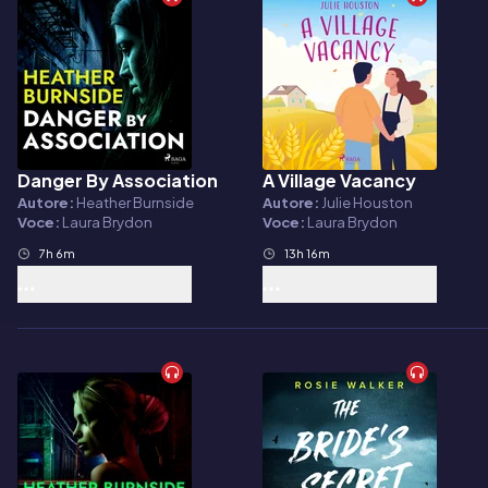
Danger By Association
A Village Vacancy
Audiolibro
Audiolibro
Autore:
Heather Burnside
Autore:
Julie Houston
Voce:
Laura Brydon
Voce:
Laura Brydon
7h 6m
13h 16m