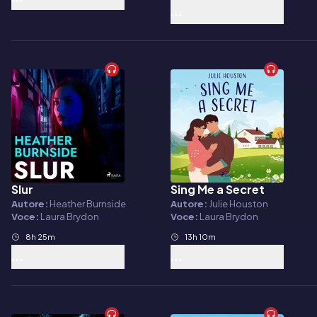
Slur
Sing Me a Secret
Audiolibro
Audiolibro
Autore:
Heather Burnside
Autore:
Julie Houston
Voce:
Laura Brydon
Voce:
Laura Brydon
8h 25m
13h 10m