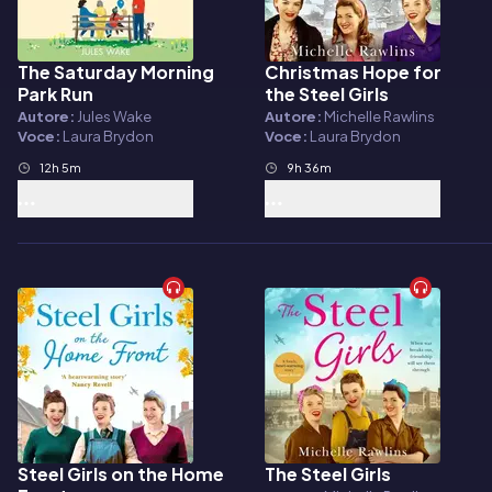
The Saturday Morning
Christmas Hope for
Audiolibro
Audiolibro
Park Run
the Steel Girls
Autore:
Jules Wake
Autore:
Michelle Rawlins
Voce:
Laura Brydon
Voce:
Laura Brydon
12h 5m
9h 36m
Steel Girls on the Home
The Steel Girls
Audiolibro
Audiolibro