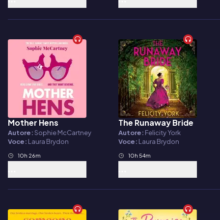
Mother Hens
The Runaway Bride
Audiolibro
Audiolibro
Autore:
Sophie McCartney
Autore:
Felicity York
Voce:
Laura Brydon
Voce:
Laura Brydon
10h 26m
10h 54m