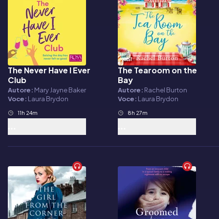
The Never Have I Ever
The Tearoom on the
Audiolibro
Audiolibro
Club
Bay
Autore:
Mary Jayne Baker
Autore:
Rachel Burton
Voce:
Laura Brydon
Voce:
Laura Brydon
11h 24m
8h 27m