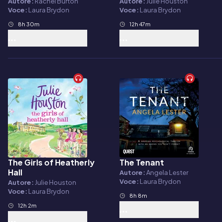
Autore:
Rachel Burton
Autore:
Julie Houston
Voce:
Laura Brydon
Voce:
Laura Brydon
8h 30m
12h 47m
The Girls of Heatherly
The Tenant
Audiolibro
Audiolibro
Hall
Autore:
Angela Lester
Voce:
Laura Brydon
Autore:
Julie Houston
Voce:
Laura Brydon
8h 8m
12h 2m