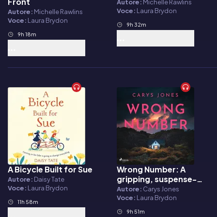
Front
Autore:
Michelle Rawlins
Voce:
Laura Brydon
Autore:
Michelle Rawlins
Voce:
Laura Brydon
9h 32m
9h 18m
A Bicycle Built for Sue
Wrong Number: A
Audiolibro
Audiolibro
gripping, suspense-
Autore:
Daisy Tate
filled psychological
Voce:
Laura Brydon
Autore:
Carys Jones
thriller
Voce:
Laura Brydon
11h 58m
9h 51m