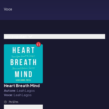
Voce
I più popolari
Heart Breath Mind
Audiolibro
Autore:
Leah Lagos
Voce:
Leah Lagos
7h 57m