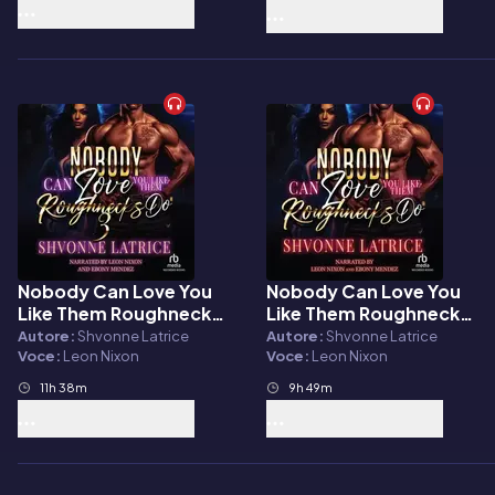
Nobody Can Love You
Nobody Can Love You
Audiolibro
Audiolibro
Like Them Roughnecks
Like Them Roughnecks
Do 3
Do
Autore:
Shvonne Latrice
Autore:
Shvonne Latrice
Voce:
Leon Nixon
Voce:
Leon Nixon
11h 38m
9h 49m