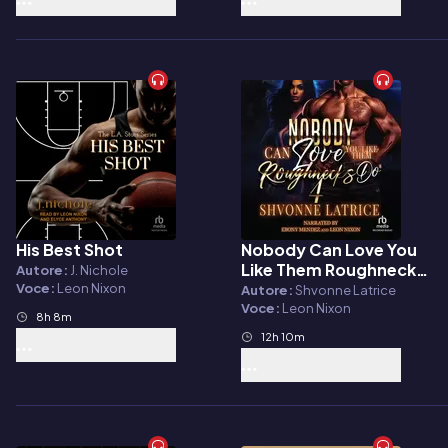
His Best Shot
Nobody Can Love You
Audiolibro
Audiolibro
Like Them Roughnecks
Autore:
J. Nichole
Do 4
Voce:
Leon Nixon
Autore:
Shvonne Latrice
Voce:
Leon Nixon
8h 8m
12h 10m