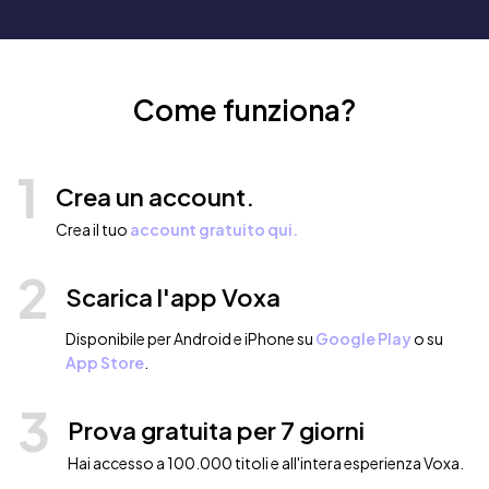
Come funziona?
1
Crea un account.
Crea il tuo
account gratuito qui.
2
Scarica l'app Voxa
Disponibile per Android e iPhone su
Google Play
o su
App Store
.
3
Prova gratuita per 7 giorni
Hai accesso a 100.000 titoli e all'intera esperienza Voxa.