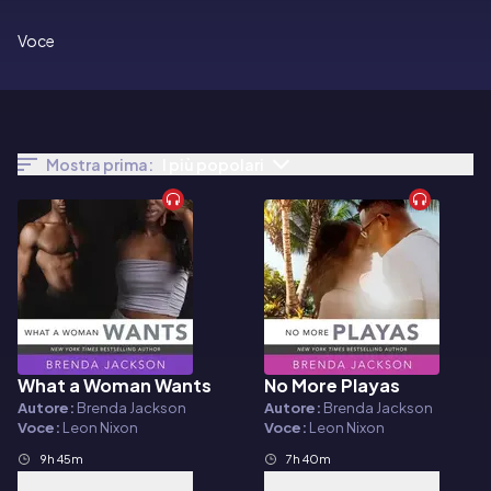
Voce
Mostra prima:
I più popolari
What a Woman Wants
No More Playas
Audiolibro
Audiolibro
Autore:
Brenda Jackson
Autore:
Brenda Jackson
Voce:
Leon Nixon
Voce:
Leon Nixon
9h 45m
7h 40m