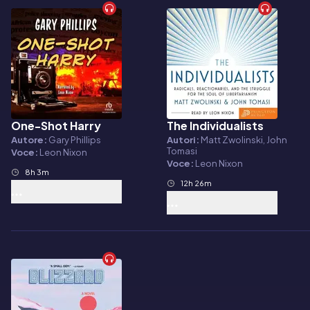
One-Shot Harry
The Individualists
Audiolibro
Audiolibro
Autore:
Gary Phillips
Autori:
Matt Zwolinski, John
Tomasi
Voce:
Leon Nixon
Voce:
Leon Nixon
8h 3m
12h 26m