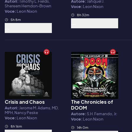
Admissions
Autori:
Timothy L. Fields,
Autore:
Jahquel J.
Shereem Herndon-Brown
Voce:
Leon Nixon
Voce:
Leon Nixon
8h 32m
5h 8m
Crisis and Chaos
The Chronicles of
Audiolibro
Audiolibro
DOOM
Autori:
Jerome M. Adams, MD,
MPH, Nancy Peske
Autore:
S.H. Fernando, Jr.
Voce:
Leon Nixon
Voce:
Leon Nixon
8h 16m
14h 0m