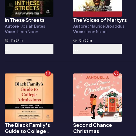
In These Streets
The Voices of Martyrs
Audiolibro
Audiolibro
Autore:
Josiah Bates
Autore:
Maurice Broaddus
Voce:
Leon Nixon
Voce:
Leon Nixon
7h 27m
8h 35m
The Black Family's
Second Chance
Audiolibro
Audiolibro
Guide to College
Christmas