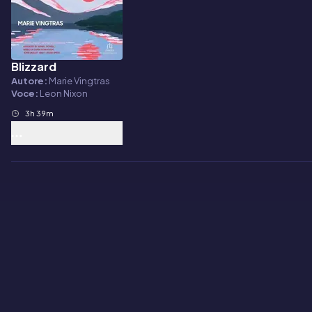
Blizzard
Audiolibro
Autore:
Marie Vingtras
Voce:
Leon Nixon
3h 39m