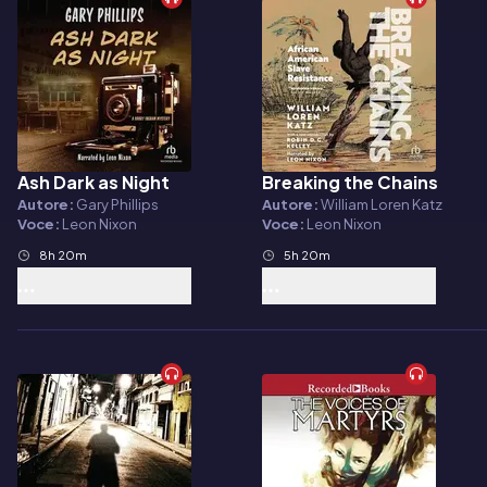
Ash Dark as Night
Breaking the Chains
Audiolibro
Audiolibro
Autore:
Gary Phillips
Autore:
William Loren Katz
Voce:
Leon Nixon
Voce:
Leon Nixon
8h 20m
5h 20m