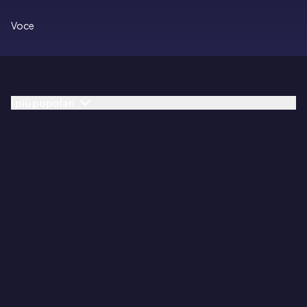
Voce
I più popolari