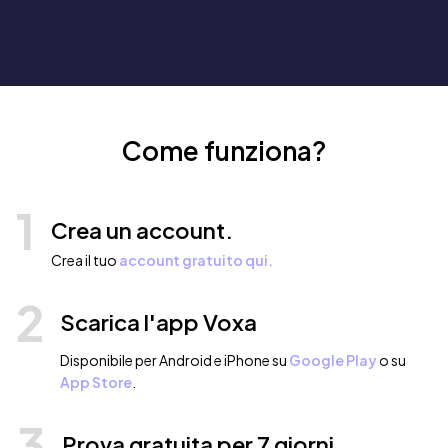
Come funziona?
1
Crea un account.
Crea il tuo
account gratuito qui.
2
Scarica l'app Voxa
Disponibile per Android e iPhone su
Google Play
o su
App Store
.
3
Prova gratuita per 7 giorni