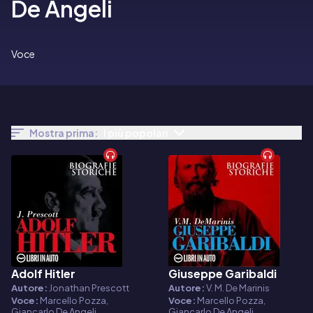
De Angeli
Voce
Mostra prima:
I più popolari
Adolf Hitler
Giuseppe Garibaldi
Audiolibro
Audiolibro
Autore:
Jonathan Prescott
Autore:
V. M. De Marinis
Voce:
Marcello Pozza,
Voce:
Marcello Pozza,
Giancarlo De Angeli
Giancarlo De Angeli