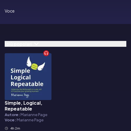
Voce
I più popolari
Simple, Logical,
Audiolibro
Repeatable
Autore:
Marianne Page
Voce:
Marianne Page
4h 2m