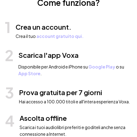
Come funziona?
1
Crea un account.
Crea il tuo
account gratuito qui.
2
Scarica l'app Voxa
Disponibile per Android e iPhone su
Google Play
o su
App Store
.
3
Prova gratuita per 7 giorni
Hai accesso a 100.000 titoli e all'intera esperienza Voxa.
4
Ascolta offline
Scarica i tuoi audiolibri preferiti e goditeli anche senza
connessione a Internet.