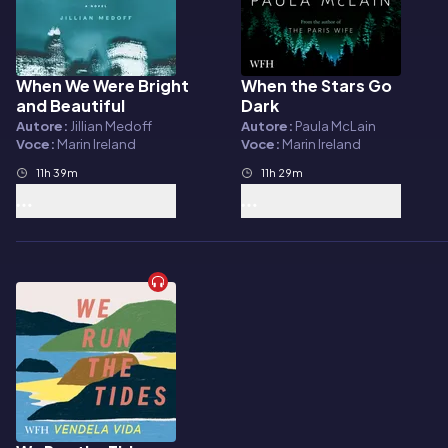
When We Were Bright
When the Stars Go
Audiolibro
Audiolibro
and Beautiful
Dark
Autore:
Jillian Medoff
Autore:
Paula McLain
Voce:
Marin Ireland
Voce:
Marin Ireland
11h 39m
11h 29m