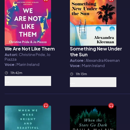
We Are Not Like Them
Something New Under
Audiolibro
Audiolibro
the Sun
Autori:
Christine Pride, Jo
Piazza
Autore:
Alexandra Kleeman
Voce:
Marin Ireland
Voce:
Marin Ireland
11h 42m
11h 13m