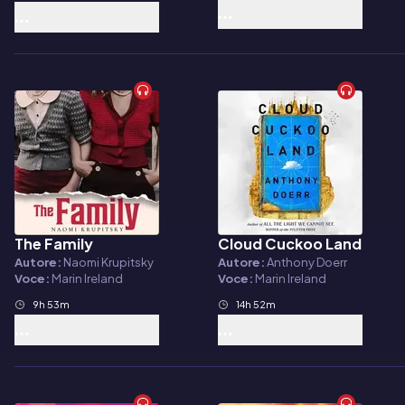
The Family
Cloud Cuckoo Land
Audiolibro
Audiolibro
Autore:
Naomi Krupitsky
Autore:
Anthony Doerr
Voce:
Marin Ireland
Voce:
Marin Ireland
9h 53m
14h 52m