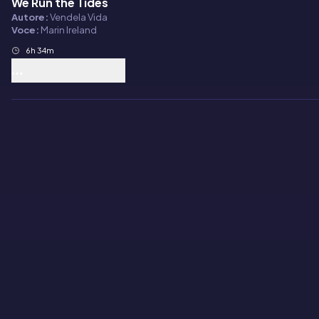
We Run the Tides
Audiolibro
Autore:
Vendela Vida
Voce:
Marin Ireland
6h 34m