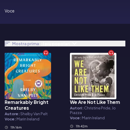
Voce
Mostra prima:
I più popolari
Remarkably Bright
We Are Not Like Them
Audiolibro
Audiolibro
Creatures
Autori:
Christine Pride, Jo
Piazza
Autore:
Shelby Van Pelt
Voce:
Marin Ireland
Voce:
Marin Ireland
11h 42m
11h 16m