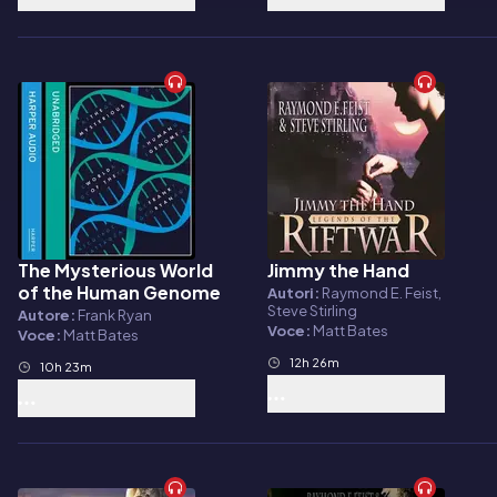
The Mysterious World
Jimmy the Hand
Audiolibro
Audiolibro
of the Human Genome
Autori:
Raymond E. Feist,
Steve Stirling
Autore:
Frank Ryan
Voce:
Matt Bates
Voce:
Matt Bates
12h 26m
10h 23m