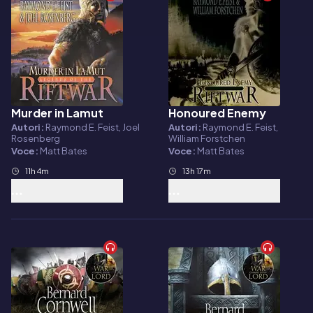
Murder in Lamut
Honoured Enemy
Audiolibro
Audiolibro
Autori:
Raymond E. Feist, Joel
Autori:
Raymond E. Feist,
Rosenberg
William Forstchen
Voce:
Matt Bates
Voce:
Matt Bates
11h 4m
13h 17m