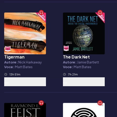
Tigerman
The Dark Net
Audiolibro
Audiolibro
Autore:
Nick Harkaway
Autore:
Jamie Bartlett
Voce:
Matt Bates
Voce:
Matt Bates
13h 51m
7h 21m