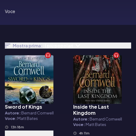
Voce
Mostra prima:
I più popolari
Sword of Kings
Inside the Last
Audiolibro
Audiolibro
Kingdom
Autore:
Bernard Cornwell
Voce:
Matt Bates
Autore:
Bernard Cornwell
Voce:
Matt Bates
13h 18m
4h 11m