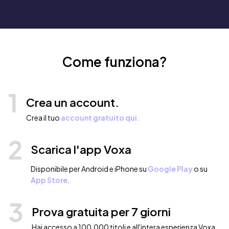
Come funziona?
1
Crea un account.
Crea il tuo
account gratuito qui.
2
Scarica l'app Voxa
Disponibile per Android e iPhone su
Google Play
o su
App Store
.
3
Prova gratuita per 7 giorni
Hai accesso a 100.000 titoli e all'intera esperienza Voxa.