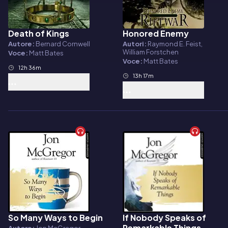
Death of Kings
Honored Enemy
Audiolibro
Audiolibro
Autore:
Bernard Cornwell
Autori:
Raymond E. Feist,
William Forstchen
Voce:
Matt Bates
Voce:
Matt Bates
12h 36m
13h 17m
So Many Ways to Begin
If Nobody Speaks of
Audiolibro
Audiolibro
Remarkable Things