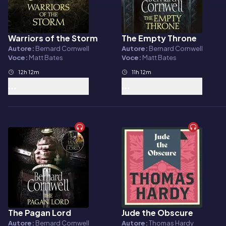
Warriors of the Storm
The Empty Throne
Audiolibro
Audiolibro
Autore:
Bernard Cornwell
Autore:
Bernard Cornwell
Voce:
Matt Bates
Voce:
Matt Bates
12h 12m
11h 12m
The Pagan Lord
Jude the Obscure
Audiolibro
Audiolibro
Autore:
Bernard Cornwell
Autore:
Thomas Hardy