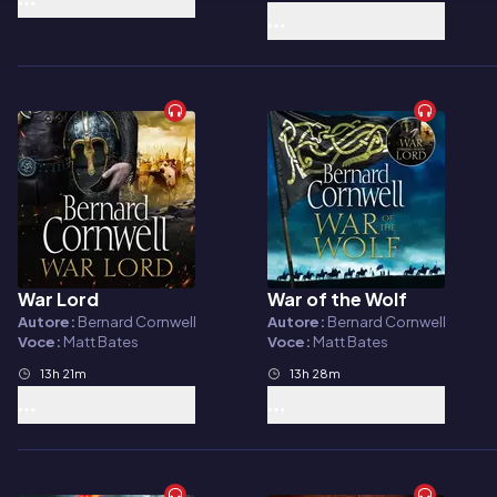
War Lord
War of the Wolf
Audiolibro
Audiolibro
Autore:
Bernard Cornwell
Autore:
Bernard Cornwell
Voce:
Matt Bates
Voce:
Matt Bates
13h 21m
13h 28m