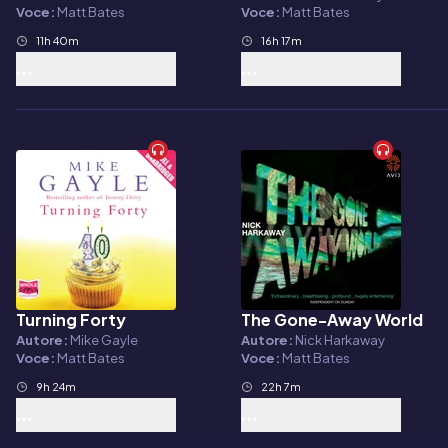
Voce:
Matt Bates
Voce:
Matt Bates
11h 40m
16h 17m
Turning Forty
The Gone-Away World
Audiolibro
Audiolibro
Autore:
Mike Gayle
Autore:
Nick Harkaway
Voce:
Matt Bates
Voce:
Matt Bates
9h 24m
22h 7m