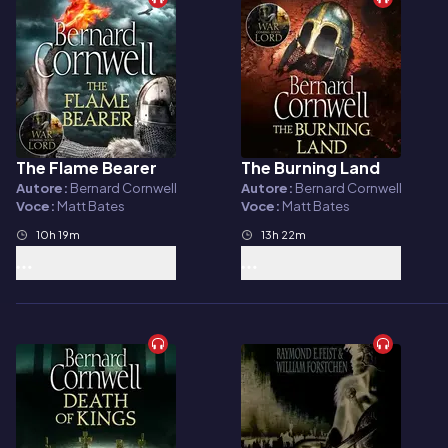
The Flame Bearer
The Burning Land
Audiolibro
Audiolibro
Autore:
Bernard Cornwell
Autore:
Bernard Cornwell
Voce:
Matt Bates
Voce:
Matt Bates
10h 19m
13h 22m