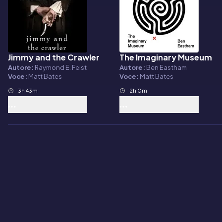
Jimmy and the Crawler
The Imaginary Museum
Audiolibro
Audiolibro
Autore:
Raymond E. Feist
Autore:
Ben Eastham
Voce:
Matt Bates
Voce:
Matt Bates
3h 43m
2h 0m