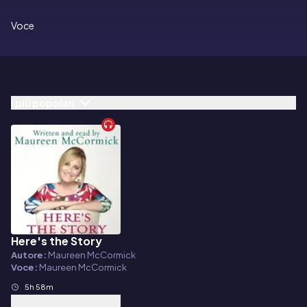
Voce
I più popolari
Here's the Story
Audiolibro
Autore:
Maureen McCormick
Voce:
Maureen McCormick
5h 58m