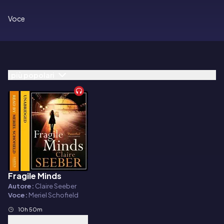
Voce
I più popolari
Fragile Minds
Audiolibro
Autore:
Claire Seeber
Voce:
Meriel Schofield
10h 50m