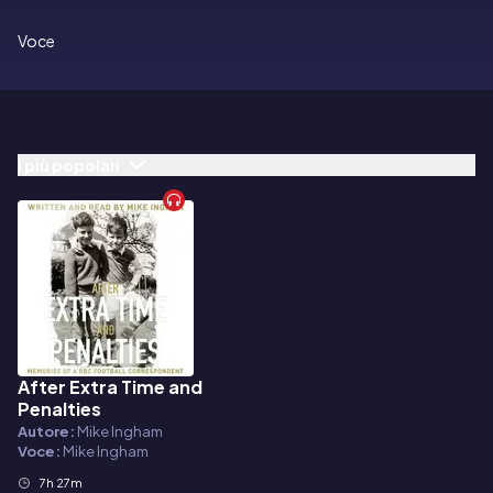
Voce
I più popolari
After Extra Time and
Audiolibro
Penalties
Autore:
Mike Ingham
Voce:
Mike Ingham
7h 27m