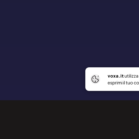
voxa.it
utilizz
esprimi il tuo c