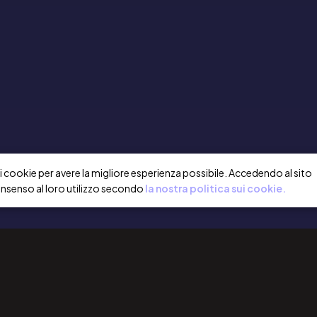
a i cookie per avere la migliore esperienza possibile. Accedendo al sito
onsenso al loro utilizzo secondo
la nostra politica sui cookie.