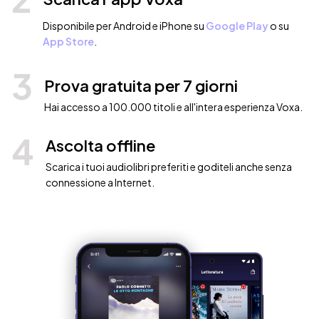
Disponibile per Android e iPhone su
Google Play
o su
App Store
.
3
Prova gratuita per 7 giorni
Hai accesso a 100.000 titoli e all'intera esperienza Voxa.
4
Ascolta offline
Scarica i tuoi audiolibri preferiti e goditeli anche senza
connessione a Internet.