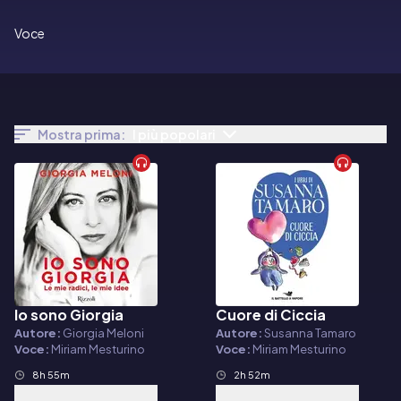
Voce
Mostra prima:
I più popolari
Io sono Giorgia
Cuore di Ciccia
Audiolibro
Audiolibro
Autore:
Giorgia Meloni
Autore:
Susanna Tamaro
Voce:
Miriam Mesturino
Voce:
Miriam Mesturino
8h 55m
2h 52m