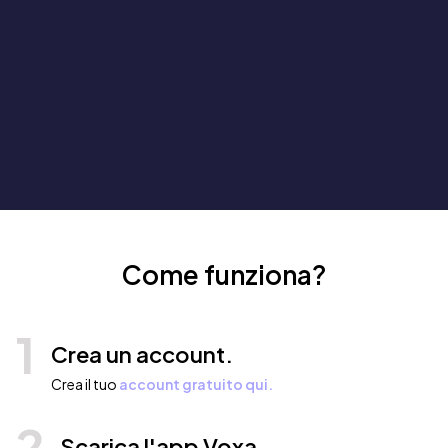
Come funziona?
1
Crea un account.
Crea il tuo
account gratuito qui.
2
Scarica l'app Voxa