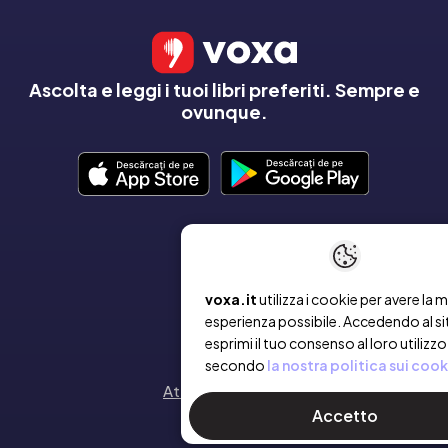
Ascolta e leggi i tuoi libri preferiti. Sempre e
ovunque.
AZIENDA
Chi siamo
voxa.it
utilizza i cookie per avere la m
esperienza possibile. Accedendo al si
Contatto
esprimi il tuo consenso al loro utilizzo
secondo
la nostra politica sui cook
Attiva un voucher
Accetto