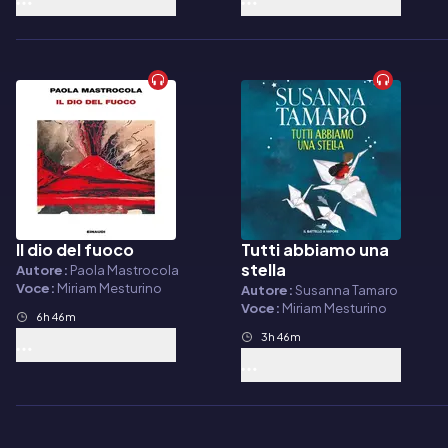
Il dio del fuoco
Tutti abbiamo una
Audiolibro
Audiolibro
stella
Autore:
Paola Mastrocola
Voce:
Miriam Mesturino
Autore:
Susanna Tamaro
Voce:
Miriam Mesturino
6h 46m
3h 46m