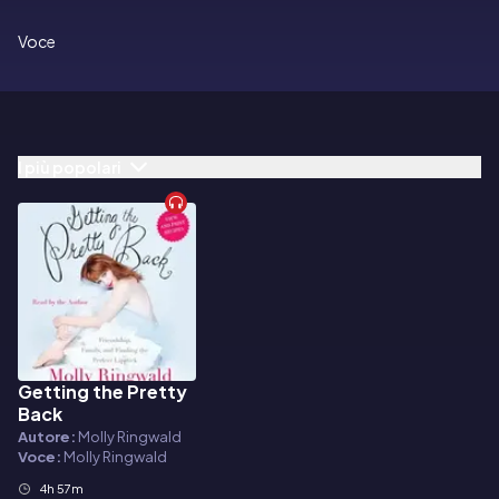
Voce
I più popolari
Getting the Pretty
Audiolibro
Back
Autore:
Molly Ringwald
Voce:
Molly Ringwald
4h 57m