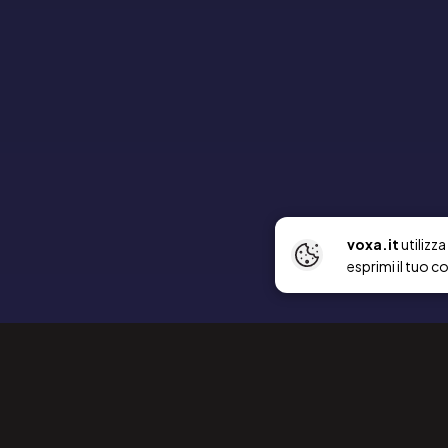
voxa.it
utilizz
esprimi il tuo c