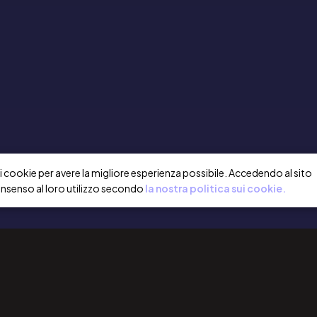
a i cookie per avere la migliore esperienza possibile. Accedendo al sito
onsenso al loro utilizzo secondo
la nostra politica sui cookie.