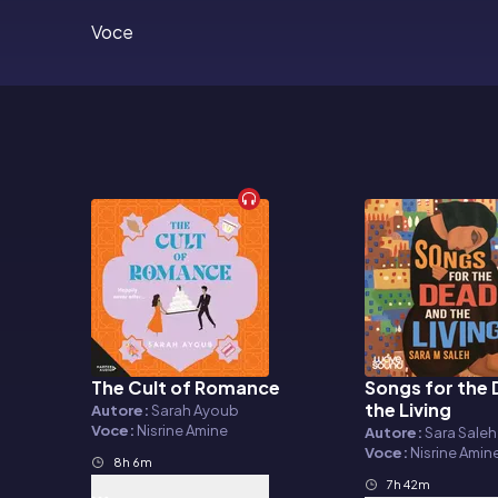
Voce
The Cult of Romance
Songs for the
Audiolibro
Audiolibro
the Living
Autore:
Sarah Ayoub
Voce:
Nisrine Amine
Autore:
Sara Saleh
Voce:
Nisrine Amin
8h 6m
7h 42m