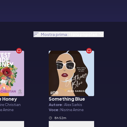
Mostra prima:
I più popolari
e Honey
Something Blue
o
Audiolibro
ire Christian
Autore:
Alex Sarkis
ne Amine
Voce:
Nisrine Amine
8h 52m