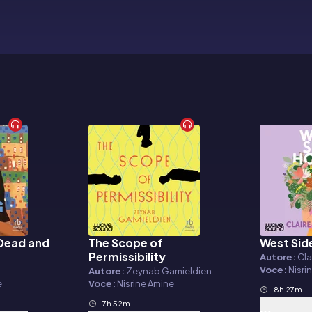
 Dead and
The Scope of
West Sid
Audiolibro
Audiolibr
Permissibility
Autore:
Cla
Voce:
Nisri
Autore:
Zeynab Gamieldien
e
Voce:
Nisrine Amine
8h 27m
7h 52m