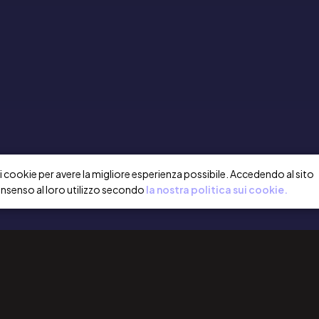
a i cookie per avere la migliore esperienza possibile. Accedendo al sito
onsenso al loro utilizzo secondo
la nostra politica sui cookie.