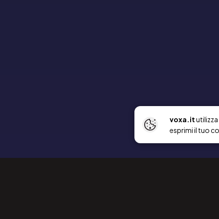
voxa.it
utilizz
esprimi il tuo c