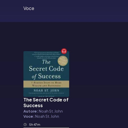
Voce
The Secret Code of
Audiolibro
Success
Autore:
Noah St. John
Voce:
Noah St. John
5h 47m