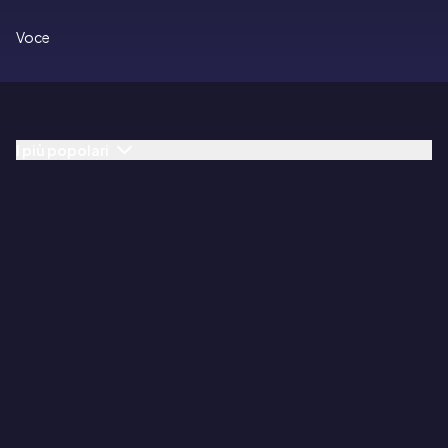
Voce
I più popolari