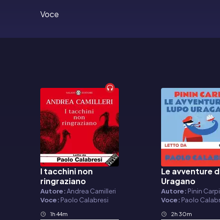
Voce
I tacchini non
Le avventure d
Audiolibro
Audiolibro
ringraziano
Uragano
Autore:
Andrea Camilleri
Autore:
Pinin Carp
Voce:
Paolo Calabresi
Voce:
Paolo Calabr
1h 44m
2h 30m