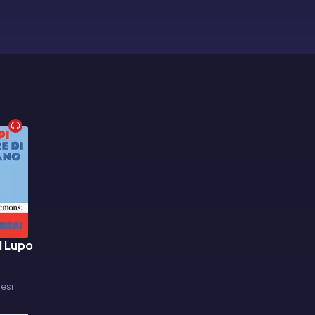
i Lupo
i
esi