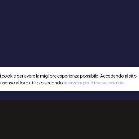
a i cookie per avere la migliore esperienza possibile. Accedendo al sito
onsenso al loro utilizzo secondo
la nostra politica sui cookie.