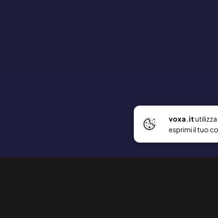
voxa.it
utilizz
esprimi il tuo c