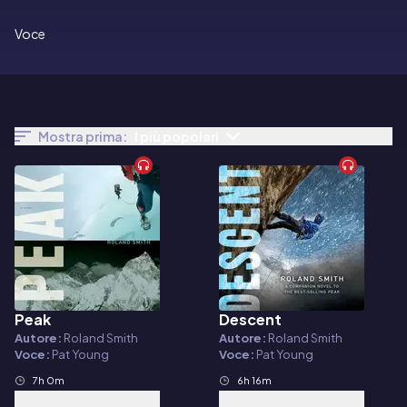
Voce
Mostra prima:
I più popolari
Peak
Descent
Audiolibro
Audiolibro
Autore:
Roland Smith
Autore:
Roland Smith
Voce:
Pat Young
Voce:
Pat Young
7h 0m
6h 16m