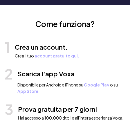
Come funziona?
1
Crea un account.
Crea il tuo
account gratuito qui.
2
Scarica l'app Voxa
Disponibile per Android e iPhone su
Google Play
o su
App Store
.
3
Prova gratuita per 7 giorni
Hai accesso a 100.000 titoli e all'intera esperienza Voxa.