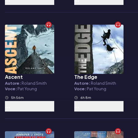
Ascent
The Edge
Audiolibro
Audiolibro
Autore:
Roland Smith
Autore:
Roland Smith
Voce:
Pat Young
Voce:
Pat Young
5h 56m
6h 8m