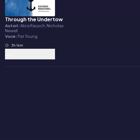
Through the Undertow
Audiolibro
Autori:
Alice Rausch, Nicholas
Newell
Voce:
Pat Young
3h 16m