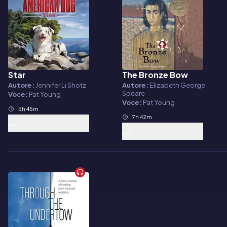
Star
The Bronze Bow
Audiolibro
Audiolibro
Autore:
Jennifer Li Shotz
Autore:
Elizabeth George
Speare
Voce:
Pat Young
Voce:
Pat Young
5h 45m
7h 42m