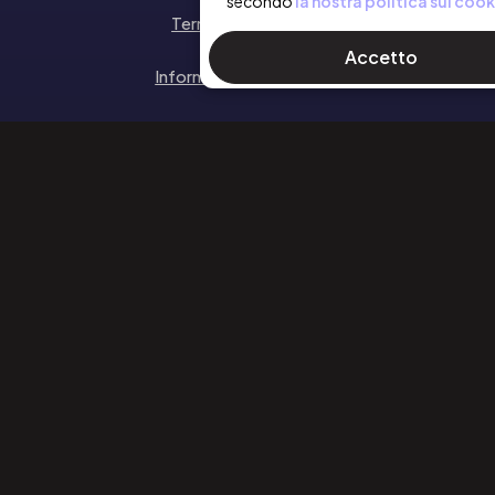
secondo
la nostra politica sui cook
Termini e Condizioni
Accetto
Informativa sulla privacy
Politica sui Cookie
SEGUICI
Facebook
Instagram
Linkedin