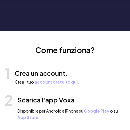
Come funziona?
1
Crea un account.
Crea il tuo
account gratuito qui.
2
Scarica l'app Voxa
Disponibile per Android e iPhone su
Google Play
o su
App Store
.