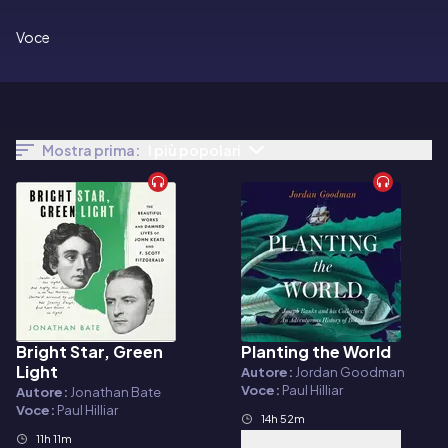
Voce
Mostra prima:
I più popolari
Bright Star, Green
Planting the World
Audiolibro
Audiolibro
Light
Autore:
Jordan Goodman
Voce:
Paul Hilliar
Autore:
Jonathan Bate
Voce:
Paul Hilliar
14h 52m
11h 11m