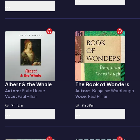
Albert & the Whale
The Book of Wonders
Audiolibro
Audiolibro
Autore:
Philip Hoare
Autore:
Benjamin Wardhaugh
Voce:
Paul Hilliar
Voce:
Paul Hilliar
9h 12m
9h 39m