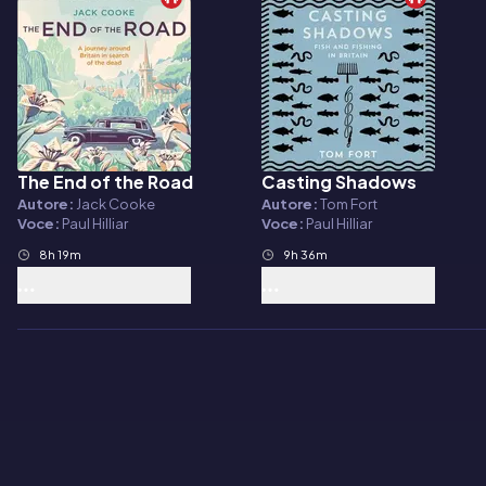
The End of the Road
Casting Shadows
Audiolibro
Audiolibro
Autore:
Jack Cooke
Autore:
Tom Fort
Voce:
Paul Hilliar
Voce:
Paul Hilliar
8h 19m
9h 36m