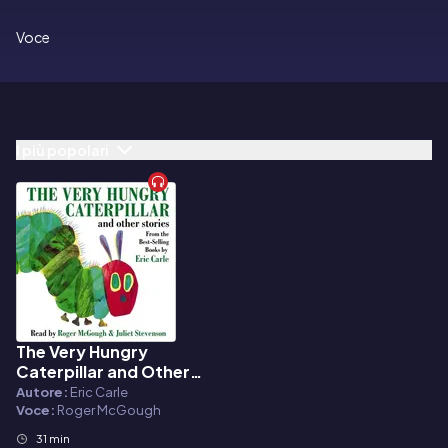
Voce
I più popolari
The Very Hungry
Audiolibro
Caterpillar and Other
Stories
Autore:
Eric Carle
Voce:
Roger McGough
31 min