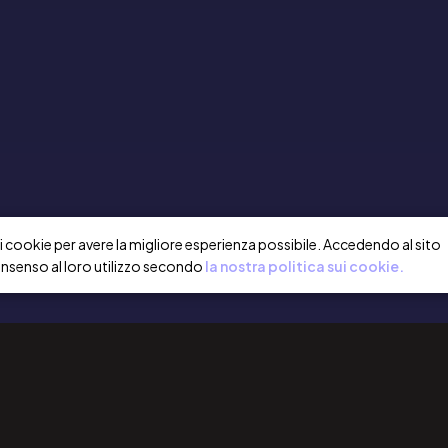
a i cookie per avere la migliore esperienza possibile. Accedendo al sito
onsenso al loro utilizzo secondo
la nostra politica sui cookie.