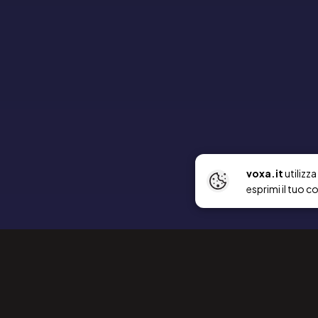
voxa.it
utilizz
esprimi il tuo c