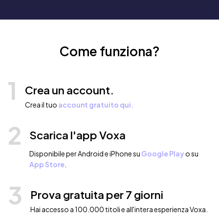
Come funziona?
1
Crea un account.
Crea il tuo
account gratuito qui.
2
Scarica l'app Voxa
Disponibile per Android e iPhone su
Google Play
o su
App Store
.
3
Prova gratuita per 7 giorni
Hai accesso a 100.000 titoli e all'intera esperienza Voxa.