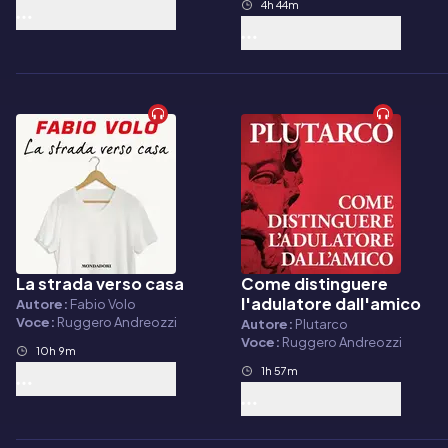
4h 44m
La strada verso casa
Come distinguere
Audiolibro
Audiolibro
l'adulatore dall'amico
Autore:
Fabio Volo
Voce:
Ruggero Andreozzi
Autore:
Plutarco
Voce:
Ruggero Andreozzi
10h 9m
1h 57m