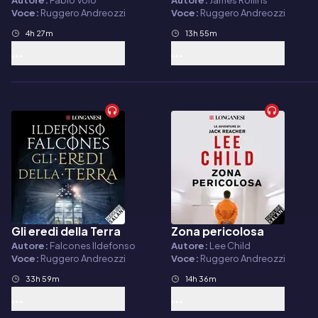
Autore:
Fabio Volo
Autore:
James Rollins
Voce:
Ruggero Andreozzi
Voce:
Ruggero Andreozzi
4h 27m
13h 55m
Gli eredi della Terra
Zona pericolosa
Audiolibro
Audiolibro
Autore:
Falcones Ildefonso
Autore:
Lee Child
Voce:
Ruggero Andreozzi
Voce:
Ruggero Andreozzi
33h 59m
14h 36m