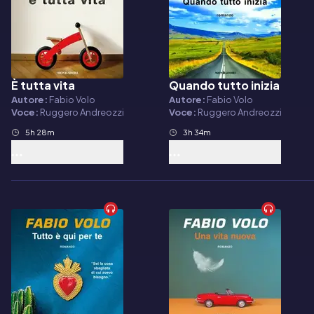
È tutta vita
Quando tutto inizia
Audiolibro
Audiolibro
Autore:
Fabio Volo
Autore:
Fabio Volo
Voce:
Ruggero Andreozzi
Voce:
Ruggero Andreozzi
5h 28m
3h 34m