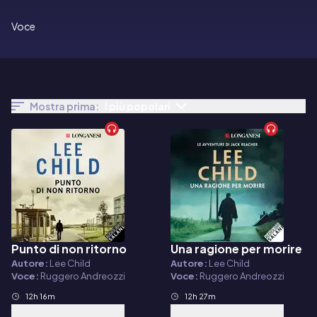
Voce
Mostra prima:
I più popolari
Punto di non ritorno
Una ragione per morire
Audiolibro
Audiolibro
Autore:
Lee Child
Autore:
Lee Child
Voce:
Ruggero Andreozzi
Voce:
Ruggero Andreozzi
12h 16m
12h 27m