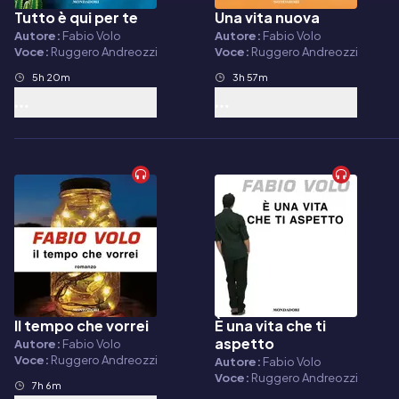
Tutto è qui per te
Una vita nuova
Audiolibro
Audiolibro
Autore:
Fabio Volo
Autore:
Fabio Volo
Voce:
Ruggero Andreozzi
Voce:
Ruggero Andreozzi
5h 20m
3h 57m
Il tempo che vorrei
È una vita che ti
Audiolibro
Audiolibro
aspetto
Autore:
Fabio Volo
Voce:
Ruggero Andreozzi
Autore:
Fabio Volo
Voce:
Ruggero Andreozzi
7h 6m