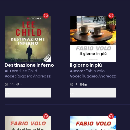
Destinazione inferno
Il giorno in più
Audiolibro
Audiolibro
Autore:
Lee Child
Autore:
Fabio Volo
Voce:
Ruggero Andreozzi
Voce:
Ruggero Andreozzi
14h 47m
7h 54m