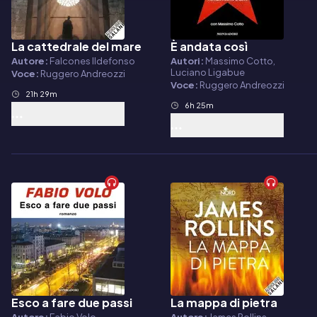
La cattedrale del mare
È andata così
Audiolibro
Audiolibro
Autore:
Falcones Ildefonso
Autori:
Massimo Cotto,
Luciano Ligabue
Voce:
Ruggero Andreozzi
Voce:
Ruggero Andreozzi
21h 29m
6h 25m
Esco a fare due passi
La mappa di pietra
Audiolibro
Audiolibro