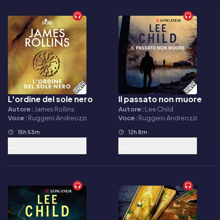
L'ordine del sole nero
Il passato non muore
Audiolibro
Audiolibro
Autore:
James Rollins
Autore:
Lee Child
Voce:
Ruggero Andreozzi
Voce:
Ruggero Andreozzi
15h 53m
12h 8m