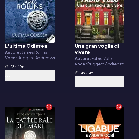
L'ultima Odissea
Una gran voglia di
Audiolibro
Audiolibro
vivere
Autore:
James Rollins
Voce:
Ruggero Andreozzi
Autore:
Fabio Volo
Voce:
Ruggero Andreozzi
13h 40m
4h 25m