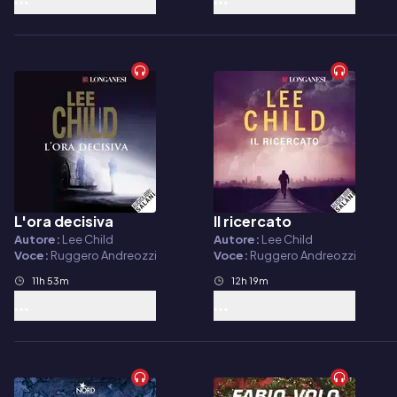
L'ora decisiva
Il ricercato
Audiolibro
Audiolibro
Autore:
Lee Child
Autore:
Lee Child
Voce:
Ruggero Andreozzi
Voce:
Ruggero Andreozzi
11h 53m
12h 19m