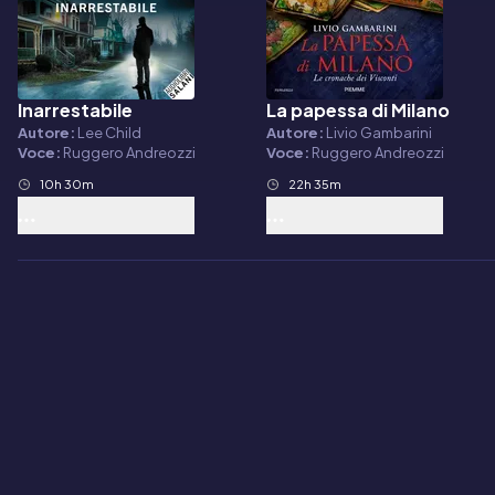
Inarrestabile
La papessa di Milano
Audiolibro
Audiolibro
Autore:
Lee Child
Autore:
Livio Gambarini
Voce:
Ruggero Andreozzi
Voce:
Ruggero Andreozzi
10h 30m
22h 35m