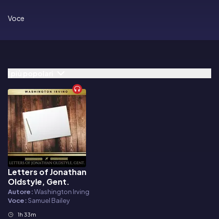
Voce
I più popolari
Letters of Jonathan
Audiolibro
Oldstyle, Gent.
Autore:
Washington Irving
Voce:
Samuel Bailey
1h 33m