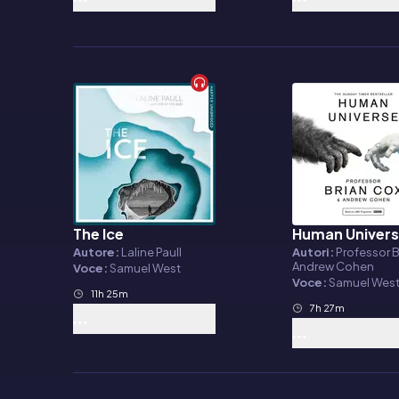
The Ice
Human Univer
Audiolibro
Audiolibro
Autore:
Laline Paull
Autori:
Professor B
Andrew Cohen
Voce:
Samuel West
Voce:
Samuel Wes
11h 25m
7h 27m