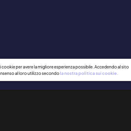
a i cookie per avere la migliore esperienza possibile. Accedendo al sito
onsenso al loro utilizzo secondo
la nostra politica sui cookie.