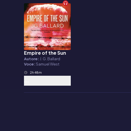
Empire of the Sun
Audiolibro
Autore:
J. G. Ballard
Voce:
Samuel West
2h 48m