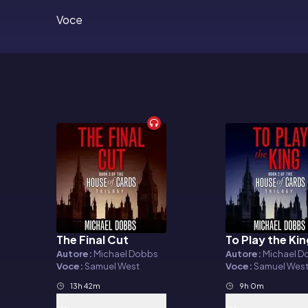
Voce
The Final Cut
To Play the Ki
Audiolibro
Audiolibro
Autore:
Michael Dobbs
Autore:
Michael D
Voce:
Samuel West
Voce:
Samuel Wes
13h 42m
9h 0m