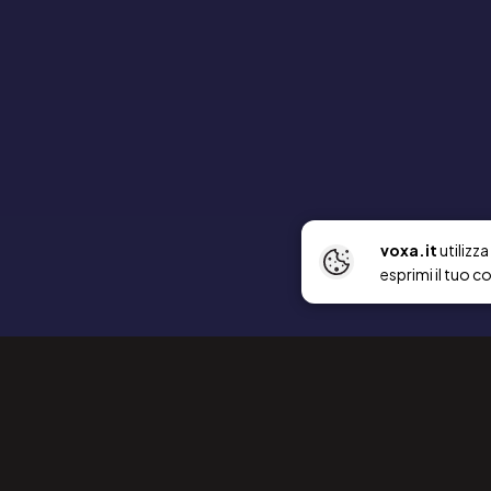
voxa.it
utilizz
esprimi il tuo c