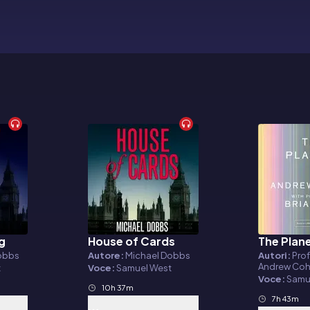
ng
House of Cards
The Plan
Audiolibro
Audiolibr
obbs
Autore:
Michael Dobbs
Autori:
Prof
Andrew Co
t
Voce:
Samuel West
Voce:
Samu
10h 37m
7h 43m