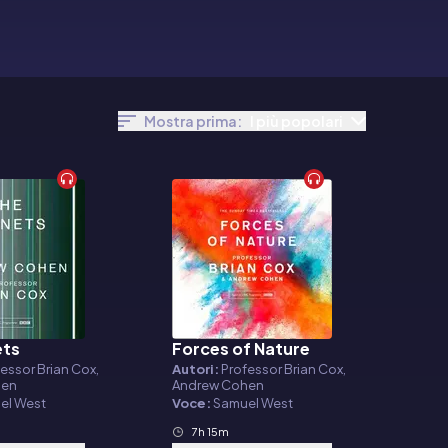
Mostra prima:
I più popolari
ets
Forces of Nature
o
Audiolibro
essor Brian Cox,
Autori:
Professor Brian Cox,
hen
Andrew Cohen
el West
Voce:
Samuel West
7h 15m