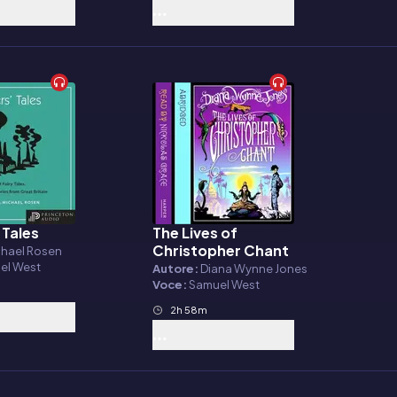
 Tales
The Lives of
o
Audiolibro
Christopher Chant
chael Rosen
el West
Autore:
Diana Wynne Jones
Voce:
Samuel West
2h 58m