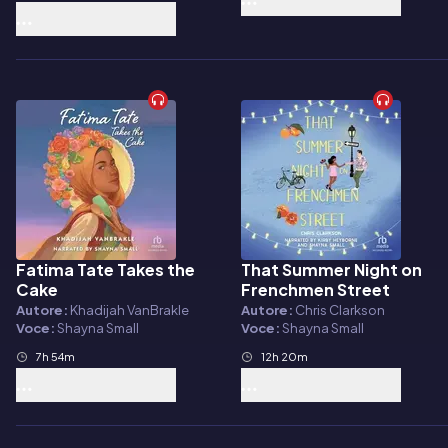
Fatima Tate Takes the
That Summer Night on
Audiolibro
Audiolibro
Cake
Frenchmen Street
Autore:
Khadijah VanBrakle
Autore:
Chris Clarkson
Voce:
Shayna Small
Voce:
Shayna Small
7h 54m
12h 20m