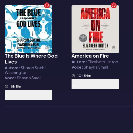
The Blue Is Where God
America on Fire
Audiolibro
Audiolibro
Lives
Autore:
Elizabeth Hinton
Voce:
Shayna Small
Autore:
Sharon Sochil
Washington
10h 54m
Voce:
Shayna Small
8h 15m