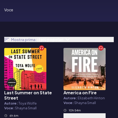
Voce
Mostra prima:
I più popolari
Last Summer on State
America on Fire
Audiolibro
Audiolibro
Street
Autore:
Elizabeth Hinton
Voce:
Shayna Small
Autore:
Toya Wolfe
Voce:
Shayna Small
10h 54m
6h 6m