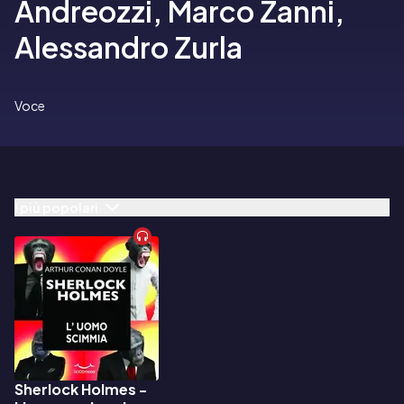
Andreozzi, Marco Zanni,
Alessandro Zurla
Voce
I più popolari
Sherlock Holmes -
Audiolibro