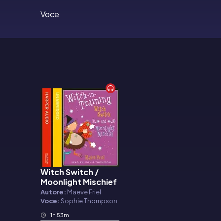
Voce
Witch Switch /
Audiolibro
Moonlight Mischief
Autore:
Maeve Friel
Voce:
Sophie Thompson
1h 53m