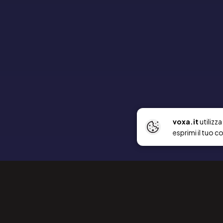
voxa.it
utilizz
esprimi il tuo c