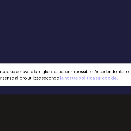
a i cookie per avere la migliore esperienza possibile. Accedendo al sito
onsenso al loro utilizzo secondo
la nostra politica sui cookie.