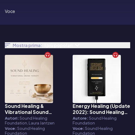
Voce
Mostra prima:
I più popolari
Sound Healing &
Energy Healing (Update
Audiolibro
Audiolibro
Vibrational Sound
2022): Sound Healing
Therapy
With Vibrational Sound
Autori:
Sound Healing
Autore:
Sound Healing
Foundation, Laura Jantzen
Foundation
Therapy
Voce:
Sound Healing
Voce:
Sound Healing
Foundation
Foundation