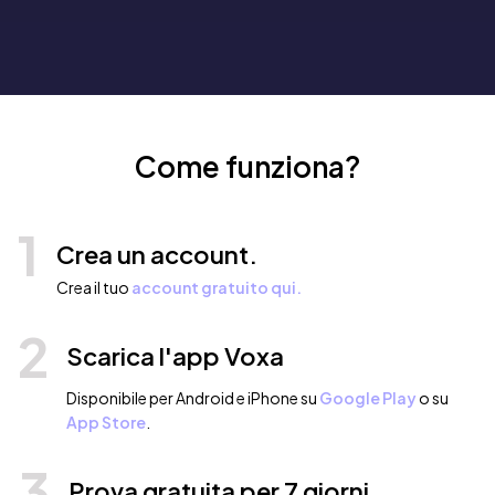
Come funziona?
1
Crea un account.
Crea il tuo
account gratuito qui.
2
Scarica l'app Voxa
Disponibile per Android e iPhone su
Google Play
o su
App Store
.
3
Prova gratuita per 7 giorni