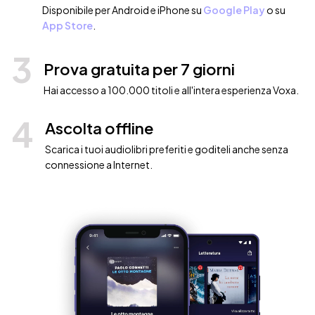
Disponibile per Android e iPhone su
Google Play
o su
App Store
.
3
Prova gratuita per 7 giorni
Hai accesso a 100.000 titoli e all'intera esperienza Voxa.
4
Ascolta offline
Scarica i tuoi audiolibri preferiti e goditeli anche senza
connessione a Internet.