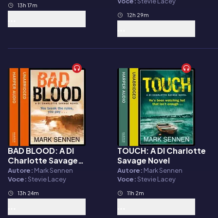
Voce:
Stevie Lacey
13h 17m
12h 29m
BAD BLOOD: A DI
TOUCH: A DI Charlotte
Audiolibro
Audiolibro
Charlotte Savage
Savage Novel
Novel
Autore:
Mark Sennen
Autore:
Mark Sennen
Voce:
Stevie Lacey
Voce:
Stevie Lacey
13h 24m
11h 2m