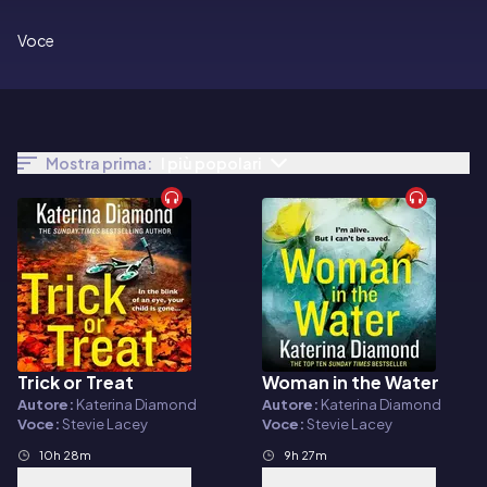
Voce
Mostra prima:
I più popolari
Trick or Treat
Woman in the Water
Audiolibro
Audiolibro
Autore:
Katerina Diamond
Autore:
Katerina Diamond
Voce:
Stevie Lacey
Voce:
Stevie Lacey
10h 28m
9h 27m