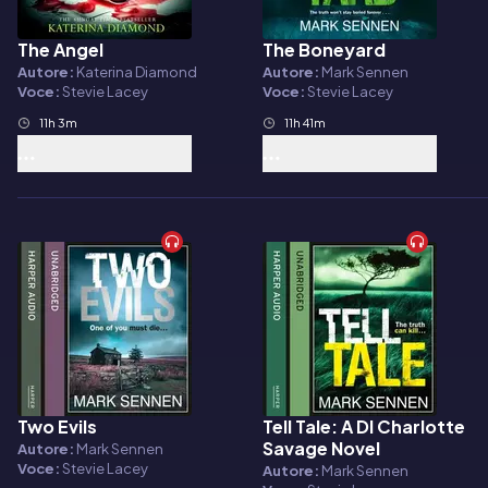
The Angel
The Boneyard
Audiolibro
Audiolibro
Autore:
Katerina Diamond
Autore:
Mark Sennen
Voce:
Stevie Lacey
Voce:
Stevie Lacey
11h 3m
11h 41m
Two Evils
Tell Tale: A DI Charlotte
Audiolibro
Audiolibro
Savage Novel
Autore:
Mark Sennen
Voce:
Stevie Lacey
Autore:
Mark Sennen