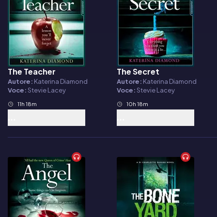
The Teacher
The Secret
Audiolibro
Audiolibro
Autore:
Katerina Diamond
Autore:
Katerina Diamond
Voce:
Stevie Lacey
Voce:
Stevie Lacey
11h 18m
10h 18m