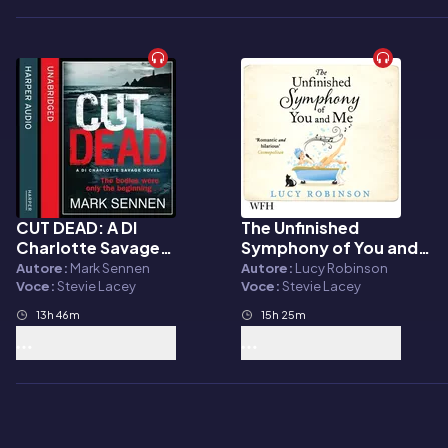
CUT DEAD: A DI
The Unfinished
Audiolibro
Audiolibro
Charlotte Savage
Symphony of You and
Novel
Me
Autore:
Mark Sennen
Autore:
Lucy Robinson
Voce:
Stevie Lacey
Voce:
Stevie Lacey
13h 46m
15h 25m