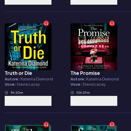
Truth or Die
The Promise
Audiolibro
Audiolibro
Autore:
Katerina Diamond
Autore:
Katerina Diamond
Voce:
Stevie Lacey
Voce:
Stevie Lacey
9h 20m
10h 37m