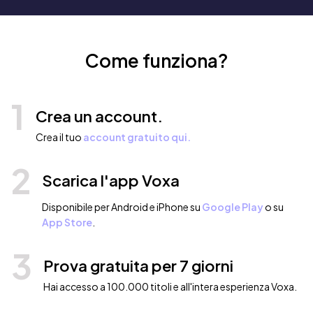
Come funziona?
1
Crea un account.
Crea il tuo
account gratuito qui.
2
Scarica l'app Voxa
Disponibile per Android e iPhone su
Google Play
o su
App Store
.
3
Prova gratuita per 7 giorni
Hai accesso a 100.000 titoli e all'intera esperienza Voxa.