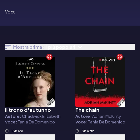
Voce
Mostra prima:
I più popolari
Il trono d'autunno
The chain
Audiolibro
Audiolibro
Autore:
Chadwick Elizabeth
Autore:
Adrian McKinty
Voce:
Tania De Domenico
Voce:
Tania De Domenico
18h 4m
8h 49m