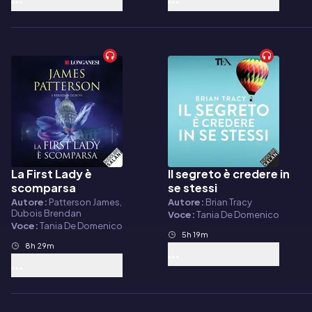
La First Lady è
Il segreto è credere in
Audiolibro
Audiolibro
scomparsa
se stessi
Autore:
Patterson James,
Autore:
Brian Tracy
Dubois Brendan
Voce:
Tania De Domenico
Voce:
Tania De Domenico
5h 19m
8h 29m