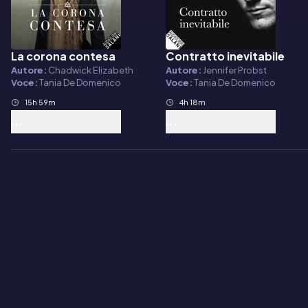
La corona contesa
Contratto inevitabile
Audiolibro
Audiolibro
Autore:
Chadwick Elizabeth
Autore:
Jennifer Probst
Voce:
Tania De Domenico
Voce:
Tania De Domenico
15h 59m
4h 18m