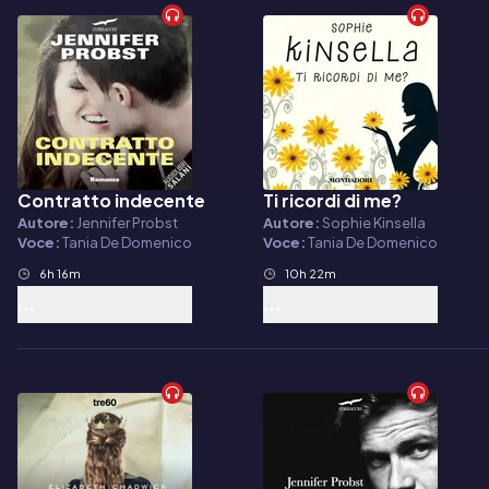
Contratto indecente
Ti ricordi di me?
Audiolibro
Audiolibro
Autore:
Jennifer Probst
Autore:
Sophie Kinsella
Voce:
Tania De Domenico
Voce:
Tania De Domenico
6h 16m
10h 22m