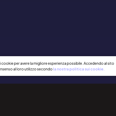
a i cookie per avere la migliore esperienza possibile. Accedendo al sito
onsenso al loro utilizzo secondo
la nostra politica sui cookie.