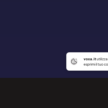
voxa.it
utilizz
esprimi il tuo c