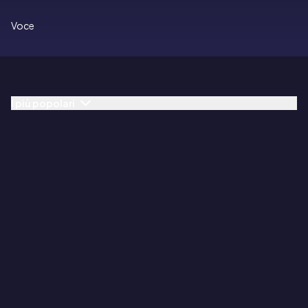
Voce
I più popolari