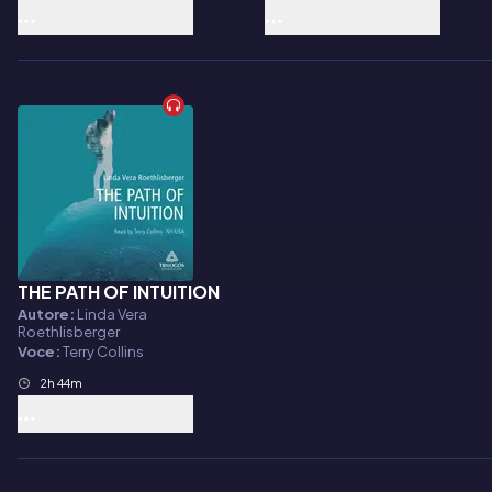
THE PATH OF INTUITION
Audiolibro
Autore:
Linda Vera
Roethlisberger
Voce:
Terry Collins
2h 44m