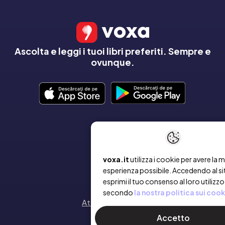
Ascolta e leggi i tuoi libri preferiti. Sempre e
ovunque.
AZIENDA
Chi siamo
voxa.it
utilizza i cookie per avere la m
esperienza possibile. Accedendo al si
Contatto
esprimi il tuo consenso al loro utilizzo
secondo
la nostra politica sui cook
Attiva un voucher
Accetto