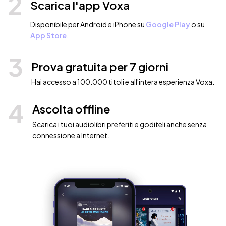
2
Scarica l'app Voxa
Disponibile per Android e iPhone su
Google Play
o su
App Store
.
3
Prova gratuita per 7 giorni
Hai accesso a 100.000 titoli e all'intera esperienza Voxa.
4
Ascolta offline
Scarica i tuoi audiolibri preferiti e goditeli anche senza
connessione a Internet.