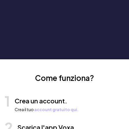
Come funziona?
1
Crea un account.
Crea il tuo
account gratuito qui.
2
Scarica l'app Voxa