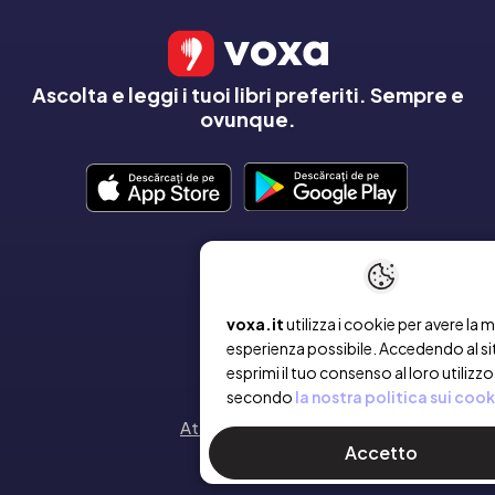
Ascolta e leggi i tuoi libri preferiti. Sempre e
ovunque.
AZIENDA
Chi siamo
voxa.it
utilizza i cookie per avere la m
esperienza possibile. Accedendo al si
esprimi il tuo consenso al loro utilizzo
Contatto
secondo
la nostra politica sui cook
Attiva un voucher
Accetto