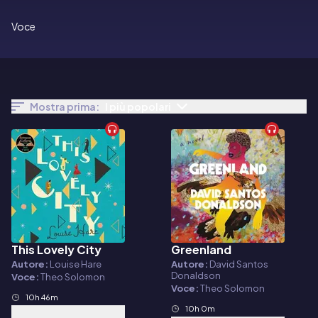
Voce
Mostra prima:
I più popolari
This Lovely City
Greenland
Audiolibro
Audiolibro
Autore:
Louise Hare
Autore:
David Santos
Donaldson
Voce:
Theo Solomon
Voce:
Theo Solomon
10h 46m
10h 0m