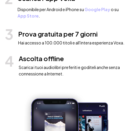
Disponibile per Android e iPhone su
Google Play
o su
App Store
.
3
Prova gratuita per 7 giorni
Hai accesso a 100.000 titoli e all'intera esperienza Voxa.
4
Ascolta offline
Scarica i tuoi audiolibri preferiti e goditeli anche senza
connessione a Internet.