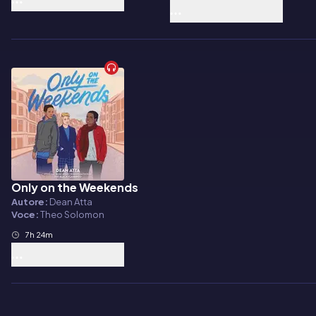
Only on the Weekends
Audiolibro
Autore:
Dean Atta
Voce:
Theo Solomon
7h 24m