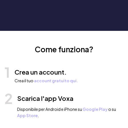
Come funziona?
1
Crea un account.
Crea il tuo
account gratuito qui.
2
Scarica l'app Voxa
Disponibile per Android e iPhone su
Google Play
o su
App Store
.