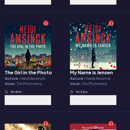
The Girl in the Photo
My Name is Jensen
Audiolibro
Audiolibro
Autore:
Heidi Amsinck
Autore:
Heidi Amsinck
Voce:
Tim McInnerny
Voce:
Tim McInnerny
9h 47m
9h 53m