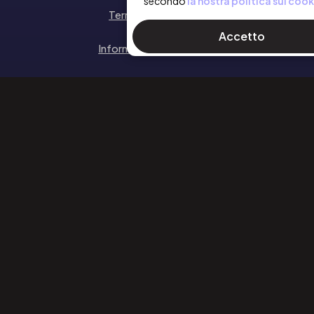
secondo
la nostra politica sui cook
Termini e Condizioni
Accetto
Informativa sulla privacy
Politica sui Cookie
SEGUICI
Facebook
Instagram
Linkedin