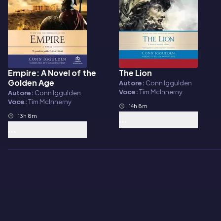
Empire: A Novel of the
The Lion
Audiolibro
Audiolibro
Golden Age
Autore:
Conn Iggulden
Voce:
Tim McInnerny
Autore:
Conn Iggulden
Voce:
Tim McInnerny
14h 8m
13h 8m