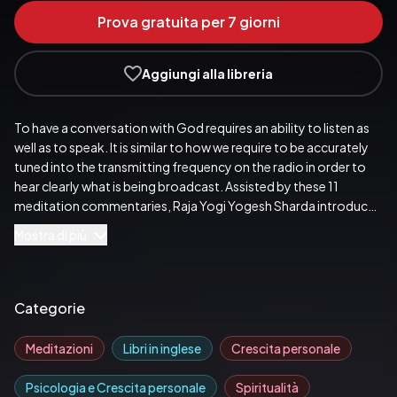
Prova gratuita per 7 giorni
Aggiungi alla libreria
To have a conversation with God requires an ability to listen as 
well as to speak. It is similar to how we require to be accurately 
tuned into the transmitting frequency on the radio in order to 
hear clearly what is being broadcast. Assisted by these 11 
meditation commentaries, Raja Yogi Yogesh Sharda introduces 
us to the experiences we can hope to claim for ourselves by 
Mostra di più
being able to accurately 'tune in' to that most divine and 
benevolent personality whom we may call God.
Pubblicato da:  BK Publications
Categorie
Meditazioni
Libri in inglese
Crescita personale
Psicologia e Crescita personale
Spiritualità