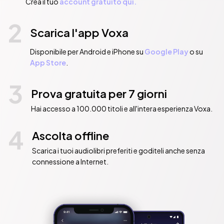
Crea il tuo
account gratuito qui.
2
Scarica l'app Voxa
Disponibile per Android e iPhone su
Google Play
o su
App Store
.
3
Prova gratuita per 7 giorni
Hai accesso a 100.000 titoli e all'intera esperienza Voxa.
4
Ascolta offline
Scarica i tuoi audiolibri preferiti e goditeli anche senza
connessione a Internet.