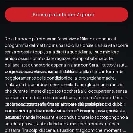
Prova gratuita per 7 giorni
Ross ha poco più di quarant'anni, vive a Milano e conduce il 
programma del mattino in una radio nazionale. La sua vita scorre 
senza grossi intoppi, tra la diretta quotidiana, il suo migliore 
amico ossessionato dalle ragazze, le improbabili sedute 
dall'analista e una storia appena iniziata con Sara. Il tutto vissuto 
con una buona dose di superficialità.
Un giorno riceve una chiamata da sua sorella che lo informa del 
peggioramento delle condizioni della loro anziana madre, 
malata da tre anni di demenza senile. Laura gli comunica anche 
che durante il mese di agosto toccherà a lui occuparsene, senza 
se e senza ma. Ross cerca di sottrarsi, ma non c'è modo. Parte 
per la sua città natale, Castellammare di Stabia, pieno di dubbi: 
Il ritorno a casa conferma da subito le sue perplessità: la 
come farà a gestire questa situazione? E soprattutto, ne sarà 
convivenza con sua madre si rivela molto complessa e sofferta, 
capace?
le sue domande incessanti e sconclusionate lo sottopongono a 
una dura prova, tanto da indurlo a mettere in pratica un'idea 
bizzarra. Tra colpi di scena, situazioni tragicomiche, momenti di 