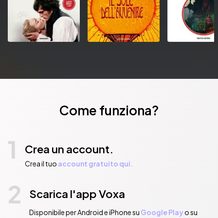
Come funziona?
1
Crea un account.
Crea il tuo
account gratuito qui.
2
Scarica l'app Voxa
Disponibile per Android e iPhone su
Google Play
o su