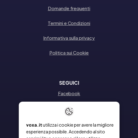
Domande frequenti
Termini e Condizioni
Informativa sulla privacy
Politica sui Cookie
SEGUICI
Facebook
Instagram
Linkedin
voxa.it
utilizza i cookie per avere la migliore
esperienza possibile. Accedendo al sito