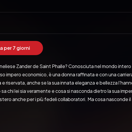
o
a per 7 giorni
neliese Zander de Saint Phalle? Conosciuta nel mondo intero co
o impero economico, è una donna raffinata e con una carriera 
 e riservata, anche se la sua innata eleganza e bellezza l'hann
 sa chi lei sia veramente e cosa si nasconda dietro la sua impen
stero anche per i più fedeli collaboratori. Ma cosa nasconde i
e gli anni bui dell'infanzia e della giovinezza che l'hanno segn
rdo delle sue origini, delle quali non ha mai fatto parola neppure
si dalle scene, quel passato tanto temuto irrompe inaspettata