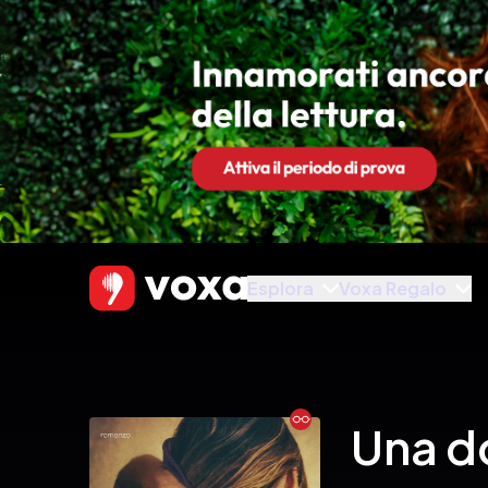
Esplora
Voxa Regalo
Ebook
Una d