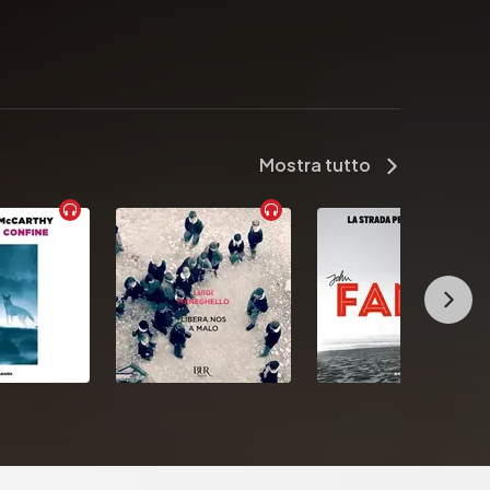
tinenti dal Sudafrica a Berlino, da Parigi a Londra, 
coltà senza mai rinunciare alla propria identità 
incontro tra culture diverse parlando direttamente 
Mostra tutto