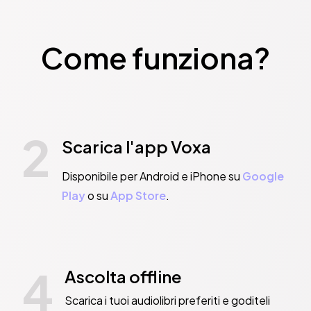
Come funziona?
2
Scarica l'app Voxa
Disponibile per Android e iPhone su
Google
Play
o su
App Store
.
4
Ascolta offline
Scarica i tuoi audiolibri preferiti e goditeli