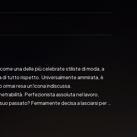
me una delle più celebrate stiliste di moda, a 
di tutto rispetto. Universalmente ammirata, è 
o ormai resa un'icona indiscussa.
etrabilità. Perfezionista assoluta nel lavoro, 
l suo passato? Fermamente decisa a lasciarsi per 
ata profondamente, Anneliese fa di tutto per 
 con la figlia Callan. Ma proprio quando ha ormai 
mente nella sua vita sconvolgendo ogni certezza.