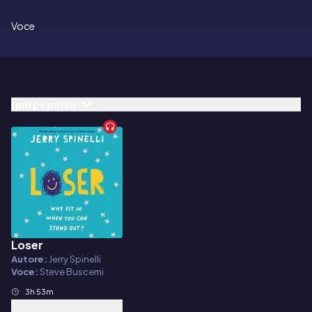
Voce
I più popolari
Loser
Audiolibro
Autore:
Jerry Spinelli
Voce:
Steve Buscemi
3h 53m