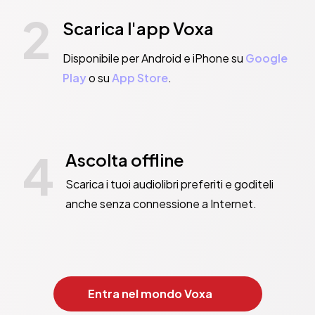
2
Scarica l'app Voxa
Disponibile per Android e iPhone su
Google
Play
o su
App Store
.
4
Ascolta offline
Scarica i tuoi audiolibri preferiti e goditeli
anche senza connessione a Internet.
Entra nel mondo Voxa