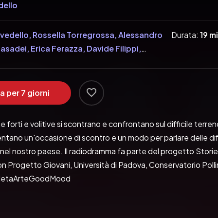
dello
evedello, Rossella Torregrossa, Alessandro
Durata:
19 m
asadei, Erica Ferazza, Davide Filippi,
ioso, Erica Forlin, Marina Mendo,
grossi
a per 7 giorni
forti e volitive si scontrano e confrontano sul difficile terreno
ntano un'occasione di scontro e un modo per parlare delle diffic
 nel nostro paese. Il radiodramma fa parte del progetto Storie
n Progetto Giovani, Università di Padova, Conservatorio Polli
  MetaArteGoodMood