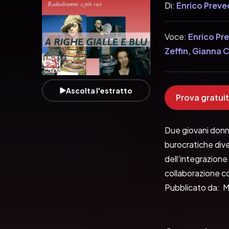
Di:
Enrico Preve
Voce:
Enrico Pr
Zeffin, Gianna C
Francesca Franc
Alessandro Zan
Ascolta l'estratto
Prova gratuit
Due giovani donne 
burocratiche dive
dell'integrazione
collaborazione co
Pubblicato da: