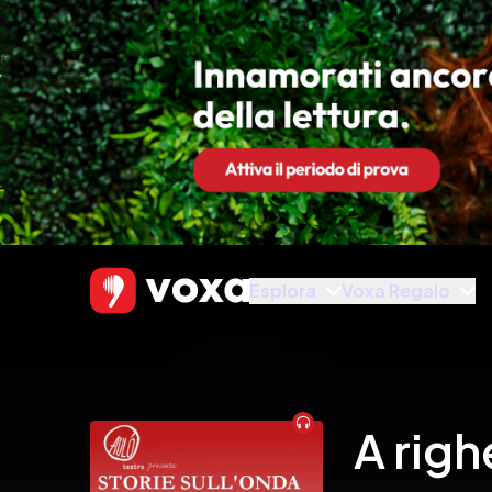
Esplora
Voxa Regalo
Audiobook
A righ