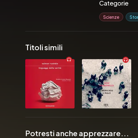
Pubblicato da:  V
Categorie
Scienze
Stor
Titoli simili
Potresti anche apprezzare...