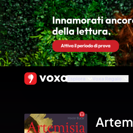
Esplora
Voxa Regalo
Audiobook
Artem