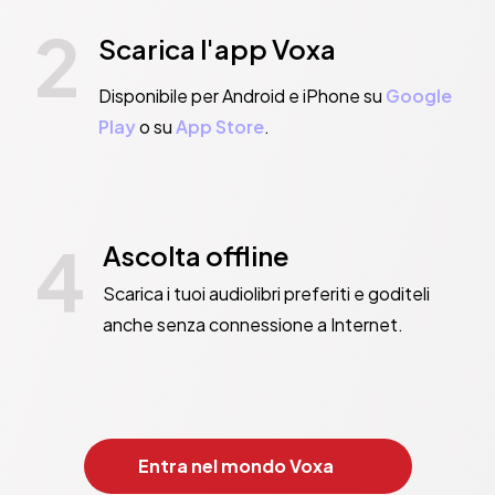
2
Scarica l'app Voxa
Disponibile per Android e iPhone su
Google
Play
o su
App Store
.
4
Ascolta offline
Scarica i tuoi audiolibri preferiti e goditeli
anche senza connessione a Internet.
Entra nel mondo Voxa