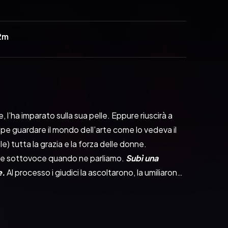
2m
, l’ha imparato sulla sua pelle. Eppure riuscirà a 
ppe guardare il mondo dell’arte come lo vedeva il 
) tutta la grazia e la forza delle donne. 
ome sottovoce quando ne parliamo. 
Subì una 
e.
 Al processo i giudici la ascoltarono, la umiliarono 
mente dalle carte del processo fluiscono verità e 
rici di tutti i tempi.