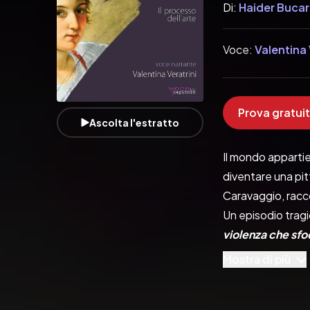
Di:
Haider Bucar
Voce:
Valentina 
Prova gratuit
Ascolta l'estratto
Il mondo appartie
diventare una pit
Caravaggio, racco
Un episodio trag
violenza che sfo
e la fecero tortu
Mostra di più
In questo audiolib
menzogne che hann