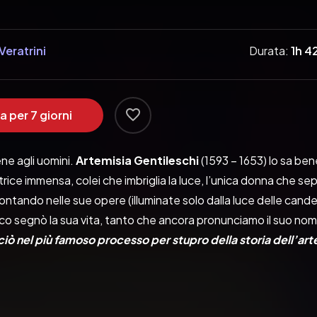
Veratrini
Durata:
1h 4
a per 7 giorni
ne agli uomini. 
Artemisia Gentileschi 
(1593 – 1653) lo sa bene
trice immensa, colei che imbriglia la luce, l’unica donna che se
ntando nelle sue opere (illuminate solo dalla luce delle candele
ico segnò la sua vita, tanto che ancora pronunciamo il suo n
ciò nel più famoso processo per stupro della storia dell’art
rare, ma non riuscirono a spezzarla.
ro troverai i fatti e gli antefatti, come si sono svolti. Diretta
o contribuito a plasmare l’immagine di una delle più grandi pitt