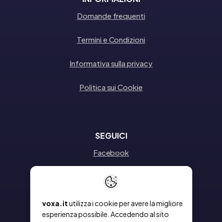
Domande frequenti
Termini e Condizioni
Informativa sulla privacy
Politica sui Cookie
SEGUICI
Facebook
Instagram
Linkedin
voxa.it
utilizza i cookie per avere la migliore
esperienza possibile. Accedendo al sito