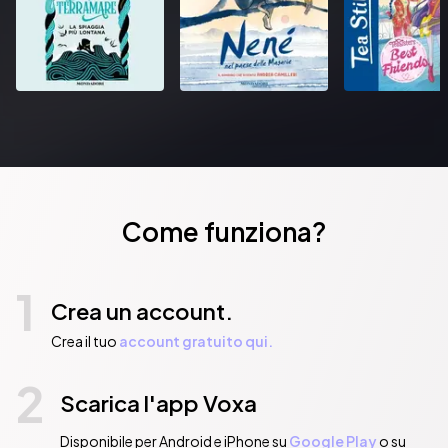
Come funziona?
1
Crea un account.
Crea il tuo
account gratuito qui.
2
Scarica l'app Voxa
Disponibile per Android e iPhone su
Google Play
o su