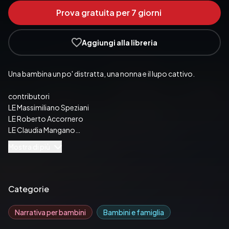
Prova gratuita per 7 giorni
Aggiungi alla libreria
Una bambina un po' distratta, una nonna e il lupo cattivo.
contributori

LE Massimiliano Speziani

LE Roberto Accornero

LE Claudia Mangano

LE Alberto Onofrietti

Mostra di più
Pubblicato da:  RIZZOLI LIBRI
Categorie
Narrativa per bambini
Bambini e famiglia