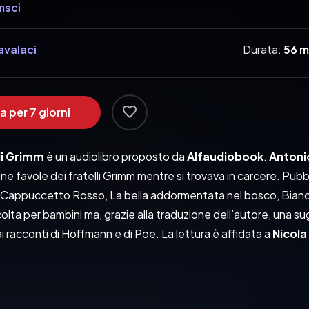
msci
avalaci
Durata:
56 m
a per 7 giorni
lli Grimm
 è un audiolibro proposto da 
Alfaudiobook
. 
Antoni
cune favole dei fratelli Grimm mentre si trovava in carcere. Pubbl
 Cappuccetto Rosso, La bella addormentata nel bosco, Bian
olta per bambini ma, grazie alla traduzione dell’autore, una su
i racconti di Hoffmann e di Poe. La lettura è affidata a 
Nicola
be dei fratelli Grimm
ce: