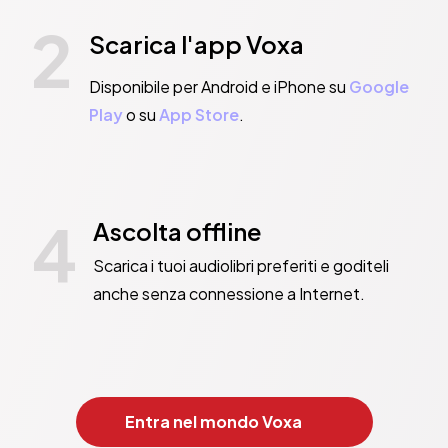
2
Scarica l'app Voxa
Disponibile per Android e iPhone su
Google
Play
o su
App Store
.
4
Ascolta offline
Scarica i tuoi audiolibri preferiti e goditeli
anche senza connessione a Internet.
Entra nel mondo Voxa