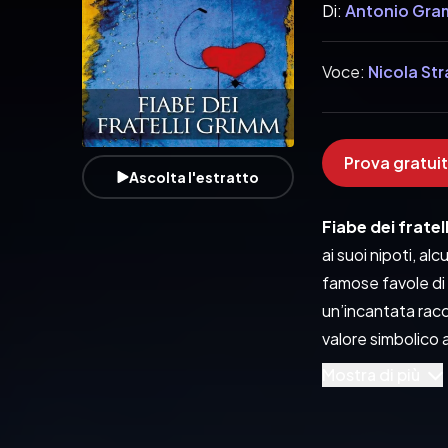
Di:
Antonio Gra
Voce:
Nicola Str
Prova gratuit
Ascolta l'estratto
Fiabe dei frate
ai suoi nipoti, al
famose favole di
un’incantata racc
valore simbolico a
Contenuto
: 
Fia
Mostra di più
Indice delle trac