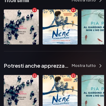
Titoli simili
Settanta fino al fatidico "drop the mic".

contributori

Pubblicato da:  ARNOLDO MONDADORI EDITORE
Potresti anche apprezzare...
Mostra tutto