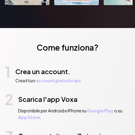
Come funziona?
1
Crea un account.
Crea il tuo
account gratuito qui.
2
Scarica l'app Voxa
Disponibile per Android e iPhone su
Google Play
o su
App Store
.