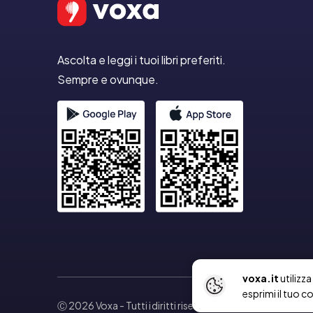
Ascolta e leggi i tuoi libri preferiti.
Sempre e ovunque.
voxa.it
utilizz
esprimi il tuo c
Ⓒ 2026 Voxa
- Tutti i diritti riservati