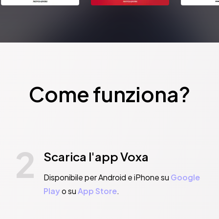
Come funziona?
2
Scarica l'app Voxa
Disponibile per Android e iPhone su
Google
Play
o su
App Store
.