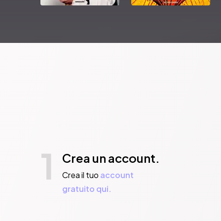
1
Crea un account.
Crea il tuo
account
gratuito qui.