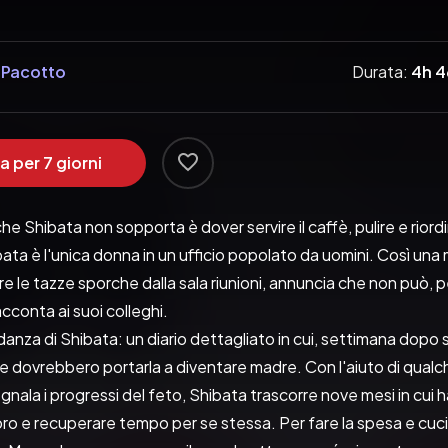
 Pacotto
Durata:
4h 
a per 7 giorni
he Shibata non sopporta è dover servire il caffè, pulire e rior
ata è l'unica donna in un ufficio popolato da uomini. Così una m
e le tazze sporche dalla sala riunioni, annuncia che non può, per
conta ai suoi colleghi.
vidanza di Shibata: un diario dettagliato in cui, settimana dopo 
e dovrebbero portarla a diventare madre. Con l'aiuto di qualch
nala i progressi del feto, Shibata trascorre nove mesi in cui ha 
oro e recuperare tempo per se stessa. Per fare la spesa e cucina