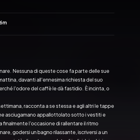
46m
dinare. Nessuna di queste cose fa parte delle sue 
attina, davanti all'ennesima richiesta del suo 
ché l'odore del caffè le dà fastidio. È incinta, o 
settimana, racconta a se stessa e agli altri le tappe 
e asciugamano appallottolato sotto i vestiti e 
finalmente l'occasione di rallentare il ritmo 
re, godersi un bagno rilassante, iscriversi a un 