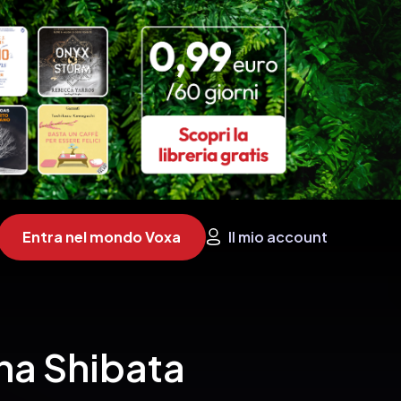
Entra nel mondo Voxa
Il mio account
ina Shibata