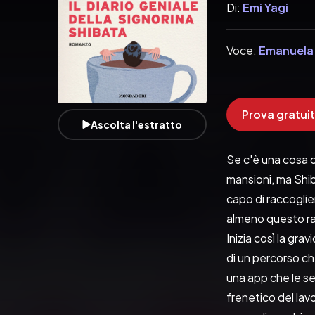
Di:
Emi Yagi
Voce:
Emanuela
Prova gratuit
Ascolta l'estratto
Se c'è una cosa c
mansioni, ma Shib
capo di raccoglier
almeno questo rac
Inizia così la gra
di un percorso ch
una app che le seg
frenetico del lav