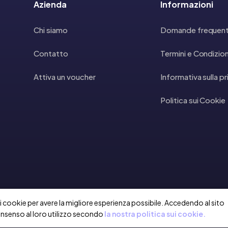
Azienda
Informazioni
Chi siamo
Domande frequent
Contatto
Termini e Condizion
Attiva un voucher
Informativa sulla p
Politica sui Cookie
a i cookie per avere la migliore esperienza possibile. Accedendo al sito
onsenso al loro utilizzo secondo
la nostra politica sui cookie.