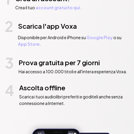
Crea il tuo
account gratuito qui.
2
Scarica l'app Voxa
Disponibile per Android e iPhone su
Google Play
o su
App Store
.
3
Prova gratuita per 7 giorni
Hai accesso a 100.000 titoli e all'intera esperienza Voxa.
4
Ascolta offline
Scarica i tuoi audiolibri preferiti e goditeli anche senza
connessione a Internet.