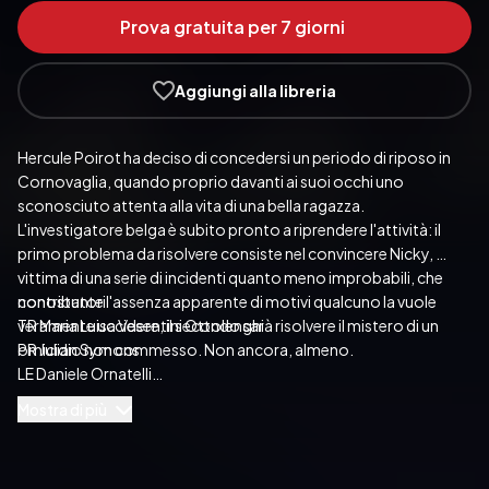
Prova gratuita per 7 giorni
Aggiungi alla libreria
Hercule Poirot ha deciso di concedersi un periodo di riposo in 
Cornovaglia, quando proprio davanti ai suoi occhi uno 
sconosciuto attenta alla vita di una bella ragazza. 
L'investigatore belga è subito pronto a riprendere l'attività: il 
primo problema da risolvere consiste nel convincere Nicky, 
vittima di una serie di incidenti quanto meno improbabili, che 
nonostante l'assenza apparente di motivi qualcuno la vuole 
contributori

veramente uccidere; il secondo sarà risolvere il mistero di un 
TR Maria Luisa Vesentini Ottolenghi

omicidio non commesso. Non ancora, almeno.
PR Julian Symons

LE Daniele Ornatelli

Mostra di più
Pubblicato da:  ARNOLDO MONDADORI EDITORE