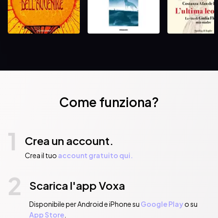
Come funziona?
1
Crea un account.
Crea il tuo
account gratuito qui.
2
Scarica l'app Voxa
Disponibile per Android e iPhone su
Google Play
o su
App Store
.