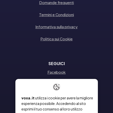
Domande frequenti
Termini e Condizioni
Informativa sulla privacy
Politica sui Cookie
SEGUICI
Facebook
Instagram
Linkedin
voxa.it
utilizza i cookie per avere la migliore
esperienza possibile. Accedendo al sito
esprimi il tuo consenso al loro utilizzo