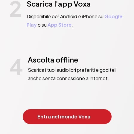
2
Scarica l'app Voxa
Disponibile per Android e iPhone su
Google
Play
o su
App Store
.
4
Ascolta offline
Scarica i tuoi audiolibri preferiti e goditeli
anche senza connessione a Internet.
Entra nel mondo Voxa