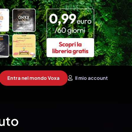
Entra nel mondo Voxa
Il mio account
duto