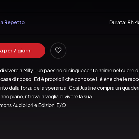
a Repetto
Durata:
9h 
a per 7 giorni
di vivere a Milly – un paesino di cinquecento anime nel cuore dell
 casa di riposo. Ed è proprio lì che conosce Hélène che le rac
trito dalla forza della speranza. Così Justine compra un quadern
no piano, ritrova la voglia di vivere la sua.
mons Audiolibri e Edizioni E/O