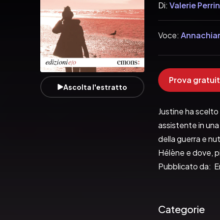
Di:
Valerie Perrin
Voce:
Annachiar
Prova gratuit
Ascolta l'estratto
Justine ha scelto 
assistente in una
della guerra e nu
Hélène e dove, pia
Pubblicato da:  E
Categorie